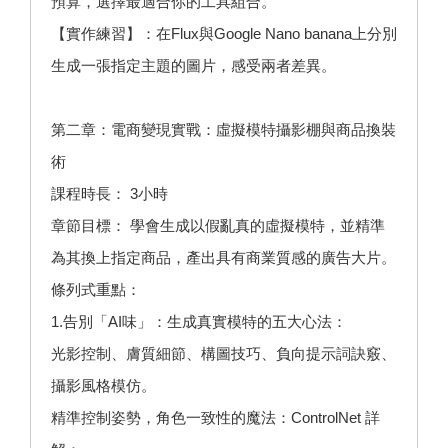
預算，選擇最適合你的工具組合。
【實作練習】：在Flux與Google Nano banana上分別
生成一張指定主題的圖片，感受兩者差異。
第二章：電商變現實戰：虛擬模特攝影棚與商品換裝
術
課程時長： 3小時
章節目標： 學會生成以假亂真的虛擬模特，並精準
為其換上指定商品，產出具有商業質感的廣告大片。
條列式重點：
1.告別「AI味」：生成真實模特的五大心法：
光影控制、膚質細節、構圖技巧、負向提示詞訣竅、
攝影風格模仿。
精準控制姿勢，角色一致性的魔法：ControlNet 詳