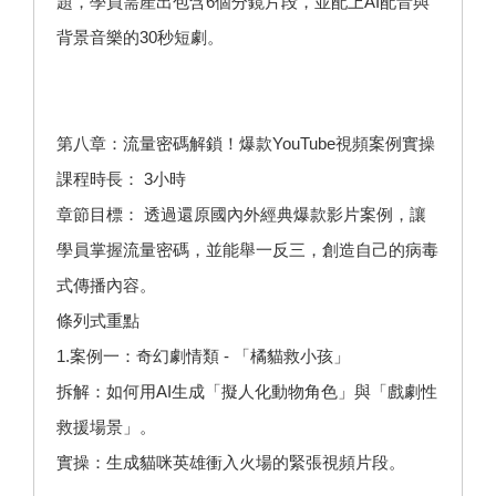
題，學員需產出包含6個分鏡片段，並配上AI配音與
背景音樂的30秒短劇。
第八章：流量密碼解鎖！爆款YouTube視頻案例實操
課程時長： 3小時
章節目標： 透過還原國內外經典爆款影片案例，讓
學員掌握流量密碼，並能舉一反三，創造自己的病毒
式傳播內容。
條列式重點
1.案例一：奇幻劇情類 - 「橘貓救小孩」
拆解：如何用AI生成「擬人化動物角色」與「戲劇性
救援場景」。
實操：生成貓咪英雄衝入火場的緊張視頻片段。