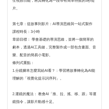
生視頻功能，將其轉化為一段帶有簡單特效的5秒短
片。
第七章：從故事到影片：AI導演思維與一站式製作
課程時長：3小時
章節目標： 學會基礎的導演思維，並將一個簡單的
劇本，透過AI工具鏈，完整製作成一部包含畫面、音
樂、配音的簡易小電影。
條列式重點：
1.分鏡腳本怎麼寫給AI看？：學習將故事轉化為AI能
理解的「視覺化提示詞序列」。
2.運鏡的魔法： 教會AI「推、拉、搖、移、跟」等運
鏡指令，讓影片動感十足。