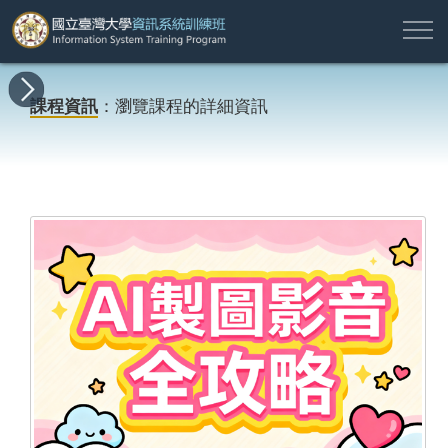
註
所
最
課
師
結
報
關
許
冊
有
新
程
資
業
名
於
願
登
課程資訊
：瀏覽課程的詳細資訊
課
消
地
簡
名
資
本
專
入
程
息
圖
介
單
訊
班
區
帳
戶
搜尋