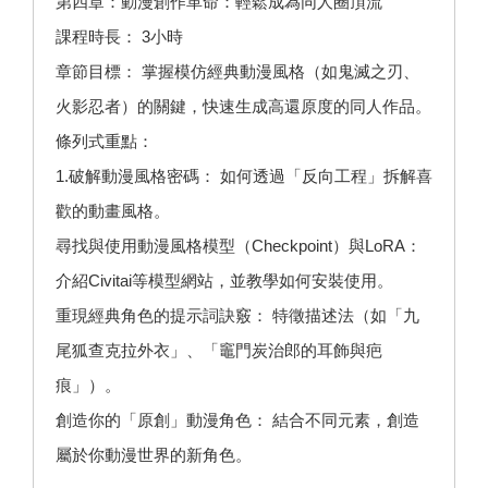
第四章：動漫創作革命：輕鬆成為同人圈頂流
課程時長： 3小時
章節目標： 掌握模仿經典動漫風格（如鬼滅之刃、
火影忍者）的關鍵，快速生成高還原度的同人作品。
條列式重點：
1.破解動漫風格密碼： 如何透過「反向工程」拆解喜
歡的動畫風格。
尋找與使用動漫風格模型（Checkpoint）與LoRA：
介紹Civitai等模型網站，並教學如何安裝使用。
重現經典角色的提示詞訣竅： 特徵描述法（如「九
尾狐查克拉外衣」、「竈門炭治郎的耳飾與疤
痕」）。
創造你的「原創」動漫角色： 結合不同元素，創造
屬於你動漫世界的新角色。