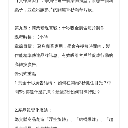
【實作練習】：學員任選一個案例類型，發想一個新
點子，並產出該影片的關鍵15秒精華片段。
第九章：商業變現實戰：十秒吸金廣告短片製作
課程時長： 3小時
章節目標： 聚焦商業應用，學會在極短時間內，製
作能精準傳達品牌訊息、有效吸引客戶並促成行動的
高轉換廣告。
條列式重點
1.黃金十秒廣告結構： 如何在開頭3秒抓住目光？中
間5秒傳達什麼訊息？最後2秒如何引導行動？
2.產品視覺化魔法：
為實體商品創造「浮空旋轉」、「結構爆炸」、「超