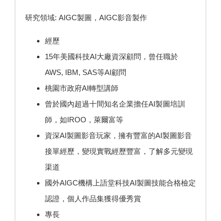
研究領域: AIGC製圖，AIGC影音製作
經歷
15年美國科技AI大廠資深顧問，曾任職於
AWS, IBM, SAS等AI顧問
桃園市政府AI轉型講師
曾於國內超過十間知名企業擔任AI製圖培訓
師，如IROO，萊爾富等
資深AI製圖影音玩家，擁有豐富的AI製圖影音
接單經歷，變現實戰經歷豐富，了解多元變現
渠道
國外AIGC機構上語堂科技AI製圖技能合格檢定
認證，個人作品集獲得優秀賞
專長