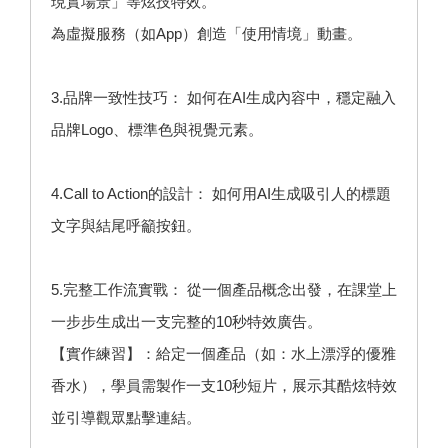
現實場景」等炫技特效。
為虛擬服務（如App）創造「使用情境」動畫。
3.品牌一致性技巧： 如何在AI生成內容中，穩定融入
品牌Logo、標準色與視覺元素。
4.Call to Action的設計： 如何用AI生成吸引人的標題
文字與結尾呼籲按鈕。
5.完整工作流實戰： 從一個產品概念出發，在課堂上
一步步生成出一支完整的10秒特效廣告。
【實作練習】：給定一個產品（如：水上漂浮的優雅
香水），學員需製作一支10秒短片，展示其酷炫特效
並引導觀眾點擊連結。