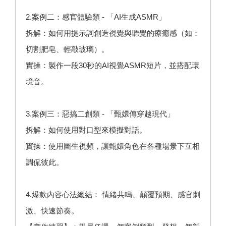
2.案例二：感官體驗類 - 「AI生成ASMR」
拆解：如何用提示詞創造視覺與聽覺的療癒感（如：
切割肥皂、輕敲玻璃）。
實操：製作一段30秒的AI視覺ASMR短片，並搭配環
境音。
3.案例三：惡搞二創類 - 「甄嬛傳穿越現代」
拆解：如何使用對口型來模擬對話。
實操：使用圖生視頻，讓甄嬛角色在各種場景下互相
調侃彼此。
4.爆款內容心法總結： 情緒共鳴、顛覆預期、感官刺
激、快速節奏。