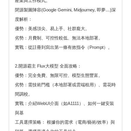
產業與工作模式。
閉源製圖陣容(Google Gemini, Midjourney, 即夢…)深
度解析：
優勢：美感頂尖、易上手、社群龐大。
劣勢：月費制、可控性較低、無法本地部署。
實戰：從註冊到寫出第一條有效指令（Prompt）。
2.開源霸主 Flux大模型 全面攻略：
優勢：完全免費、無限可控、模型生態豐富。
劣勢：需技術門檻（本地部署或雲端租用）、需花時
間調校。
實戰：介紹WebUI介面（如A1111）、如何一鍵安裝
與基
工具選擇策略： 根據你的需求（電商/藝術/效率）與