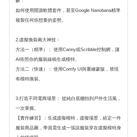
解：
如何使用開源軟體套件，甚至Google Nanobana精準
複製任何你想要的姿勢。
2.虛擬換裝兩大神技：
方法一（精準）： 使用Canny或Scribble控制網，讓
AI依照你的服裝線稿生成模特。
方法二（快速）： 使用Comfy UI與重繪蒙版，替現
有模特換裝。
3.打造不同電商場景： 從純白底棚拍到戶外生活風，
一次掌握。
【實作練習】：生成虛擬模特，虛擬場景，給定一件
服裝商品圖，學員需生成一張該服裝穿在虛擬模特身