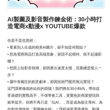
AI製圖及影音製作鍊金術：30小時打
造電商x動漫x YOUTUBE爆款
你是不是也曾經：
• 看著別人生成的精美AI圖片，卻不知從何開始？
• 想為電商商品打造高端形象，卻請不起模特、租不起攝影
棚？
• 想跟上短影音熱潮，卻因產出速度太慢，流量總是慢人一
步？
• 腦中有瘋狂的創意劇本，卻因技術門檻而無法實現？
這門課將徹底終結你的煩惱！我們將在30小時內，帶你從
零基礎到實戰高手，不僅學會工具，更聚焦於商業變現與
效率提升。你將不再只是「玩AI」，而是成為能主導AI、為
你創造價值的「製圖鍊金師」！課程涵蓋電商廣告、動漫