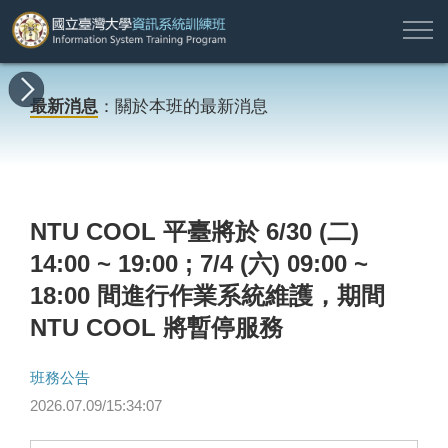
註
所
最
課
師
結
報
關
許
冊
有
新
程
資
業
名
於
願
登
最新消息
：關於本班的最新消息
課
消
地
簡
名
資
本
專
入
程
息
圖
介
單
訊
班
區
帳
戶
搜尋
NTU COOL 平臺將於 6/30 (二)
14:00 ~ 19:00 ; 7/4 (六) 09:00 ~
18:00 間進行作業系統維護，期間
NTU COOL 將暫停服務
班務公告
2026.07.09/15:34:07