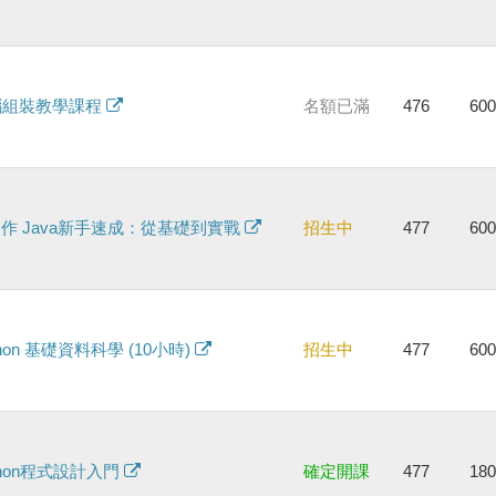
腦組裝教學課程
名額已滿
476
60
協作 Java新手速成：從基礎到實戰
招生中
477
60
thon 基礎資料科學 (10小時)
招生中
477
60
thon程式設計入門
確定開課
477
18