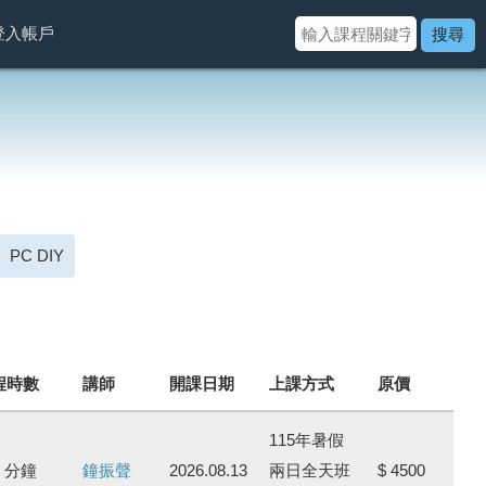
登入帳戶
搜尋
PC DIY
程時數
講師
開課日期
上課方式
原價
115年暑假
0 分鐘
鐘振聲
2026.08.13
兩日全天班
$ 4500