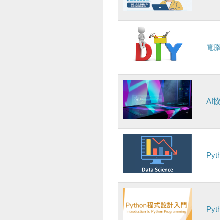
電
AI
Py
Py