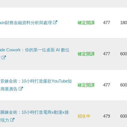
thon財務金融資料分析與處理
確定開課
477
18
aude Cowork：你的第一位桌面 AI 數位
確定開課
477
60
理
影音鍊金術：10小時打造爆款YouTube短
確定開課
477
60
與商業廣告
製圖鍊金術：10小時打造電商x動漫x接
招生中
479
60
變現力