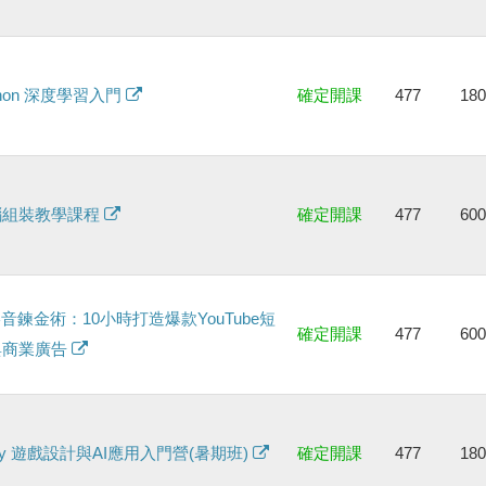
thon 深度學習入門
確定開課
477
18
腦組裝教學課程
確定開課
477
60
影音鍊金術：10小時打造爆款YouTube短
確定開課
477
60
與商業廣告
ity 遊戲設計與AI應用入門營(暑期班)
確定開課
477
18