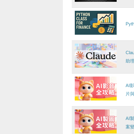
Py
Cl
助
AI
片
AI
案