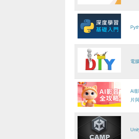
Py
電
AI
片
Un