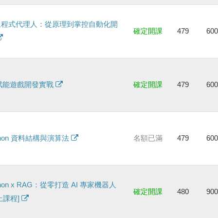
馭程式代理人：從原理到掌控自動化開
確定開課
479
60
 賦能遊戲開發實戰
確定開課
479
60
thon 資料結構與演算法
名額已滿
479
60
thon x RAG：從零打造 AI 專家機器人
確定開課
480
90
上課程]