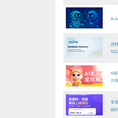
AI
資料
SQ
AI
片
零基
線