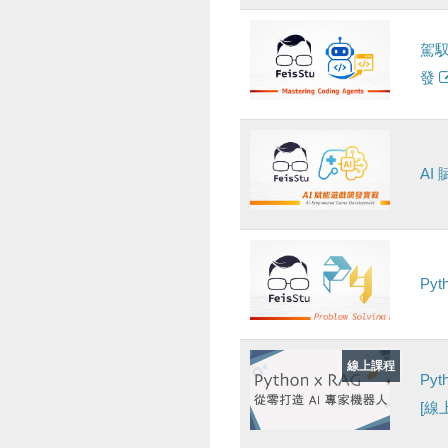
駕
發
AI
Py
線上課程
Py
[線