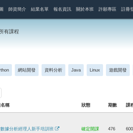
圖
師資簡介
結業名單
報名資訊
關於本班
許願專區
註冊
所有課程
thon
網站開發
資料分析
Java
Linux
遊戲開發
程名稱
狀態
期數
課
I大數據分析經理人新手培訓班
確定開課
476
60