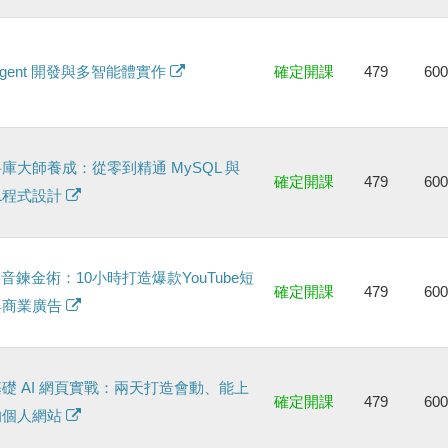
 Agent 開發與多智能體實作
確定開課
479
60
庫大師養成：從零到精通 MySQL 與
確定開課
479
60
L程式設計
影音鍊金術：10小時打造爆款YouTube短
確定開課
479
60
與商業廣告
礎 AI 網頁實戰：兩天打造會動、能上
確定開課
479
60
的個人網站