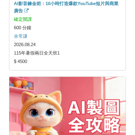
AI影音鍊金術：10小時打造爆款YouTube短片與商業
廣告
確定開課
600 分鐘
余常謙
2026.08.24
115年暑假兩日全天班1
$ 4500