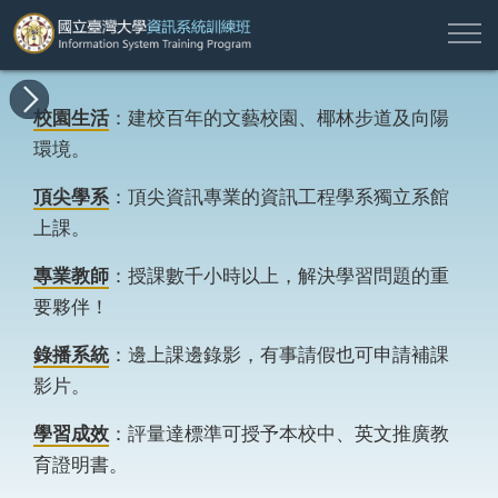
註
所
最
課
師
結
報
關
許
冊
有
新
程
資
業
名
於
願
登
校園生活
：建校百年的文藝校園、椰林步道及向陽
課
消
地
簡
名
資
本
專
入
環境。
程
息
圖
介
單
訊
班
區
帳
戶
頂尖學系
：頂尖資訊專業的資訊工程學系獨立系館
搜尋
上課。
專業教師
：授課數千小時以上，解決學習問題的重
要夥伴！
錄播系統
：邊上課邊錄影，有事請假也可申請補課
影片。
學習成效
：評量達標準可授予本校中、英文推廣教
育證明書。