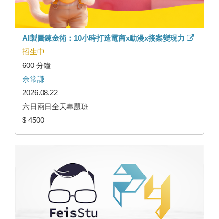
AI製圖鍊金術：10小時打造電商x動漫x接案變現力
招生中
600 分鐘
余常謙
2026.08.22
六日兩日全天專題班
$ 4500