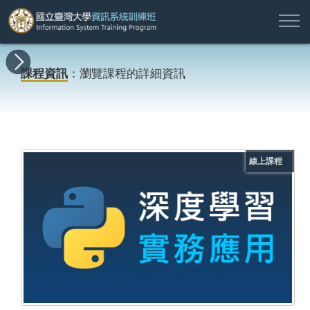
註
所
最
課
師
結
報
關
許
冊
有
新
程
資
業
名
於
願
登
課程資訊
：瀏覽課程的詳細資訊
課
消
地
簡
名
資
本
專
入
程
息
圖
介
單
訊
班
區
帳
戶
搜尋
線上課程