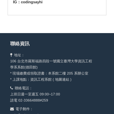
IG：codingsayhi
聯絡資訊
地址：
106 台北市羅斯福路四段一號國立臺灣大學資訊工程
學系系館(德田館)
* 現場繳費或領取證書：本系館二樓 205 系辦公室
* 上課地點：資訊工程系館 (
地圖連結
)
聯絡電話：
上班日週一至週五 09:00~17:00
請電 02-33664888#259
電子郵件：