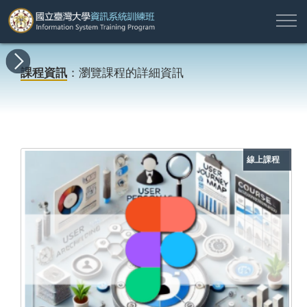
註
所
最
課
師
結
報
關
許
冊
有
新
程
資
業
名
於
願
登
課程資訊
：瀏覽課程的詳細資訊
課
消
地
簡
名
資
本
專
入
程
息
圖
介
單
訊
班
區
帳
戶
搜尋
線上課程