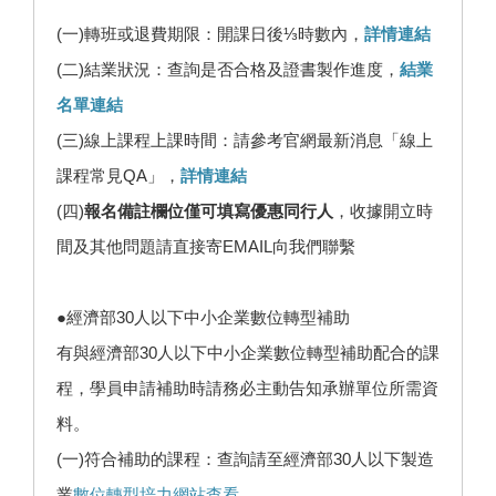
(一)轉班或退費期限：開課日後⅓時數內，
詳情連結
(二)結業狀況：查詢是否合格及證書製作進度，
結業
名單連結
(三)線上課程上課時間：請參考官網最新消息「線上
課程常見QA」，
詳情連結
(四)
報名備註欄位僅可填寫優惠同行人
，收據開立時
間及其他問題請直接寄EMAIL向我們聯繫
●經濟部30人以下中小企業數位轉型補助
有與經濟部30人以下中小企業數位轉型補助配合的課
程，學員申請補助時請務必主動告知承辦單位所需資
料。
(一)符合補助的課程：查詢請至經濟部30人以下製造
業
數位轉型培力網站查看
。