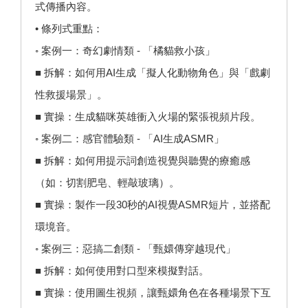
式傳播內容。
• 條列式重點：
◦ 案例一：奇幻劇情類 - 「橘貓救小孩」
■ 拆解：如何用AI生成「擬人化動物角色」與「戲劇
性救援場景」。
■ 實操：生成貓咪英雄衝入火場的緊張視頻片段。
◦ 案例二：感官體驗類 - 「AI生成ASMR」
■ 拆解：如何用提示詞創造視覺與聽覺的療癒感
（如：切割肥皂、輕敲玻璃）。
■ 實操：製作一段30秒的AI視覺ASMR短片，並搭配
環境音。
◦ 案例三：惡搞二創類 - 「甄嬛傳穿越現代」
■ 拆解：如何使用對口型來模擬對話。
■ 實操：使用圖生視頻，讓甄嬛角色在各種場景下互