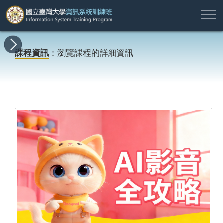
註
所
最
課
師
結
報
關
許
冊
有
新
程
資
業
名
於
願
登
課程資訊
：瀏覽課程的詳細資訊
課
消
地
簡
名
資
本
專
入
程
息
圖
介
單
訊
班
區
帳
戶
搜尋