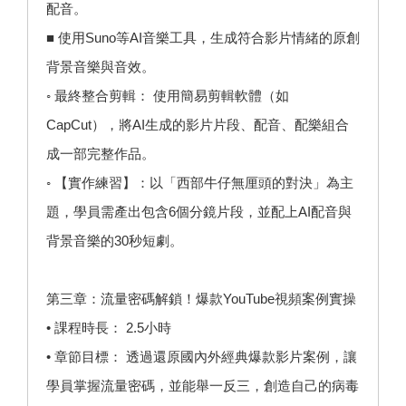
配音。
■ 使用Suno等AI音樂工具，生成符合影片情緒的原創
背景音樂與音效。
◦ 最終整合剪輯： 使用簡易剪輯軟體（如
CapCut），將AI生成的影片片段、配音、配樂組合
成一部完整作品。
◦ 【實作練習】：以「西部牛仔無厘頭的對決」為主
題，學員需產出包含6個分鏡片段，並配上AI配音與
背景音樂的30秒短劇。
第三章：流量密碼解鎖！爆款YouTube視頻案例實操
• 課程時長： 2.5小時
• 章節目標： 透過還原國內外經典爆款影片案例，讓
學員掌握流量密碼，並能舉一反三，創造自己的病毒