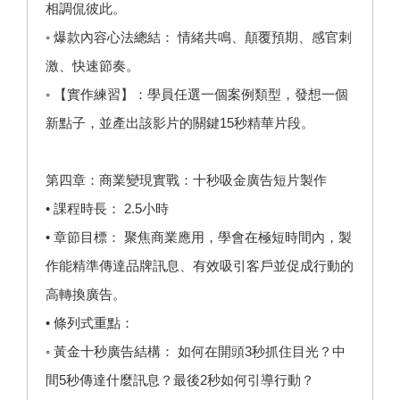
相調侃彼此。
◦ 爆款內容心法總結： 情緒共鳴、顛覆預期、感官刺
激、快速節奏。
◦ 【實作練習】：學員任選一個案例類型，發想一個
新點子，並產出該影片的關鍵15秒精華片段。
第四章：商業變現實戰：十秒吸金廣告短片製作
• 課程時長： 2.5小時
• 章節目標： 聚焦商業應用，學會在極短時間內，製
作能精準傳達品牌訊息、有效吸引客戶並促成行動的
高轉換廣告。
• 條列式重點：
◦ 黃金十秒廣告結構： 如何在開頭3秒抓住目光？中
間5秒傳達什麼訊息？最後2秒如何引導行動？