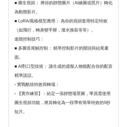
■ 圖生視頻： 將你的靜態圖片（AI繪圖或照片）轉化
為動態影片。
■ LoRA/風格模型應用： 為你的視頻套用特定特效
（如飛行，轉身變手辦，潑水換裝等等）。
進階控制技巧：
■ 多圖首尾幀控制： 精準控制影片的開頭與結尾畫
面。
■ AI對口型技術： 讓生成的虛擬人物能配合你的配音
精準說話。
◦ 實戰酷炫特效與轉場：
◦ 【實作練習】：給定一張靜態場景圖，學員需使用
圖生視頻功能，將其轉化為一段帶有簡單特效的5秒
短片。