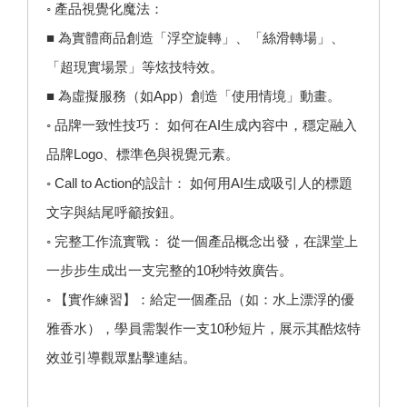
◦ 產品視覺化魔法：
■ 為實體商品創造「浮空旋轉」、「絲滑轉場」、
「超現實場景」等炫技特效。
■ 為虛擬服務（如App）創造「使用情境」動畫。
◦ 品牌一致性技巧： 如何在AI生成內容中，穩定融入
品牌Logo、標準色與視覺元素。
◦ Call to Action的設計： 如何用AI生成吸引人的標題
文字與結尾呼籲按鈕。
◦ 完整工作流實戰： 從一個產品概念出發，在課堂上
一步步生成出一支完整的10秒特效廣告。
◦ 【實作練習】：給定一個產品（如：水上漂浮的優
雅香水），學員需製作一支10秒短片，展示其酷炫特
效並引導觀眾點擊連結。