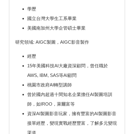
學歷
國立台灣大學生工系畢業
美國南加州大學企管碩士畢業
研究領域: AIGC製圖，AIGC影音製作
經歷
15年美國科技AI大廠資深顧問，曾任職於
AWS, IBM, SAS等AI顧問
桃園市政府AI轉型講師
曾於國內超過十間知名企業擔任AI製圖培訓
師，如IROO，萊爾富等
資深AI製圖影音玩家，擁有豐富的AI製圖影音
接單經歷，變現實戰經歷豐富，了解多元變現
渠道