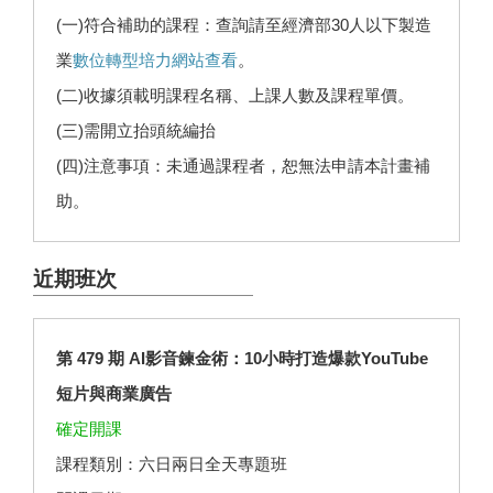
(一)符合補助的課程：查詢請至經濟部30人以下製造
業
數位轉型培力網站查看
。
(二)收據須載明課程名稱、上課人數及課程單價。
(三)需開立抬頭統編抬
(四)注意事項：未通過課程者，恕無法申請本計畫補
助。
近期班次
第 479 期 AI影音鍊金術：10小時打造爆款YouTube
短片與商業廣告
確定開課
課程類別：六日兩日全天專題班