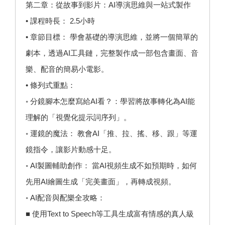
第二章：從故事到影片：AI導演思維與一站式製作
• 課程時長： 2.5小時
• 章節目標： 學會基礎的導演思維，並將一個簡單的
劇本，透過AI工具鏈，完整製作成一部包含畫面、音
樂、配音的簡易小電影。
• 條列式重點：
◦ 分鏡腳本怎麼寫給AI看？：學習將故事轉化為AI能
理解的「視覺化提示詞序列」。
◦ 運鏡的魔法： 教會AI「推、拉、搖、移、跟」等運
鏡指令，讓影片動感十足。
◦ AI製圖輔助創作： 當AI視頻生成不如預期時，如何
先用AI繪圖生成「完美畫面」，再轉成視頻。
◦ AI配音與配樂全攻略：
■ 使用Text to Speech等工具生成富有情感的真人級