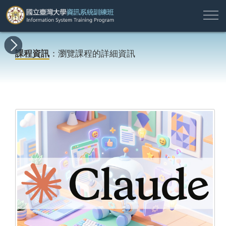
註
所
最
課
師
結
報
關
許
冊
有
新
程
資
業
名
於
願
登
課程資訊
：瀏覽課程的詳細資訊
課
消
地
簡
名
資
本
專
入
程
息
圖
介
單
訊
班
區
帳
戶
搜尋