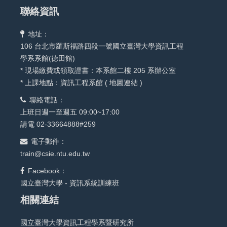
聯絡資訊
地址：
106 台北市羅斯福路四段一號國立臺灣大學資訊工程
學系系館(德田館)
* 現場繳費或領取證書：本系館二樓 205 系辦公室
* 上課地點：資訊工程系館 (
地圖連結
)
聯絡電話：
上班日週一至週五 09:00~17:00
請電 02-33664888#259
電子郵件：
train@csie.ntu.edu.tw
Facebook：
國立臺灣大學 - 資訊系統訓練班
相關連結
國立臺灣大學資訊工程學系暨研究所