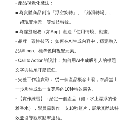
◦ 產品視覺化魔法：
■ 為實體商品創造「浮空旋轉」、「絲滑轉場」、
「超現實場景」等炫技特效。
■ 為虛擬服務（如App）創造「使用情境」動畫。
◦ 品牌一致性技巧： 如何在AI生成內容中，穩定融入
品牌Logo、標準色與視覺元素。
◦ Call to Action的設計： 如何用AI生成吸引人的標題
文字與結尾呼籲按鈕。
◦ 完整工作流實戰： 從一個產品概念出發，在課堂上
一步步生成出一支完整的10秒特效廣告。
◦ 【實作練習】：給定一個產品（如：水上漂浮的優
雅香水），學員需製作一支10秒短片，展示其酷炫特
效並引導觀眾點擊連結。