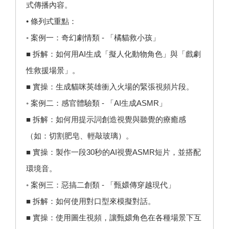
式傳播內容。
• 條列式重點：
◦ 案例一：奇幻劇情類 - 「橘貓救小孩」
■ 拆解：如何用AI生成「擬人化動物角色」與「戲劇
性救援場景」。
■ 實操：生成貓咪英雄衝入火場的緊張視頻片段。
◦ 案例二：感官體驗類 - 「AI生成ASMR」
■ 拆解：如何用提示詞創造視覺與聽覺的療癒感
（如：切割肥皂、輕敲玻璃）。
■ 實操：製作一段30秒的AI視覺ASMR短片，並搭配
環境音。
◦ 案例三：惡搞二創類 - 「甄嬛傳穿越現代」
■ 拆解：如何使用對口型來模擬對話。
■ 實操：使用圖生視頻，讓甄嬛角色在各種場景下互