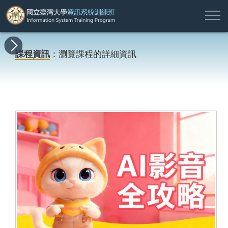
註
所
最
課
師
結
報
關
許
冊
有
新
程
資
業
名
於
願
登
課程資訊
：瀏覽課程的詳細資訊
課
消
地
簡
名
資
本
專
入
程
息
圖
介
單
訊
班
區
帳
戶
搜尋