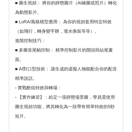
■ 圖生視頻： 將你的靜態圖片（AI繪圖或照片）轉化
為動態影片。
■ LoRA/風格模型應用： 為你的視頻套用特定特效
（如飛行，轉身變手辦，潑水換裝等等）。
進階控制技巧：
■ 多圖首尾幀控制： 精準控制影片的開頭與結尾畫
面。
■ AI對口型技術： 讓生成的虛擬人物能配合你的配音
精準說話。
◦ 實戰酷炫特效與轉場：
◦ 【實作練習】：給定一張靜態場景圖，學員需使用
圖生視頻功能，將其轉化為一段帶有簡單特效的5秒
短片。