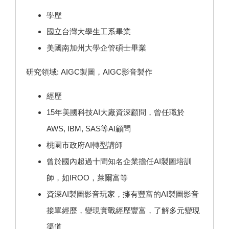
學歷
國立台灣大學生工系畢業
美國南加州大學企管碩士畢業
研究領域: AIGC製圖，AIGC影音製作
經歷
15年美國科技AI大廠資深顧問，曾任職於
AWS, IBM, SAS等AI顧問
桃園市政府AI轉型講師
曾於國內超過十間知名企業擔任AI製圖培訓
師，如IROO，萊爾富等
資深AI製圖影音玩家，擁有豐富的AI製圖影音
接單經歷，變現實戰經歷豐富，了解多元變現
渠道