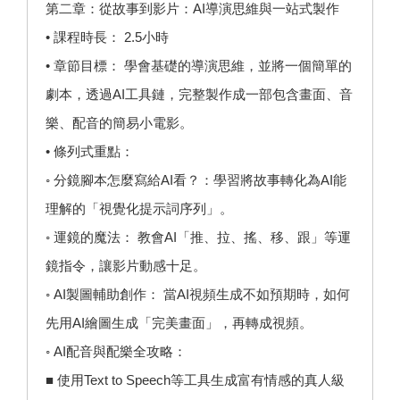
第二章：從故事到影片：AI導演思維與一站式製作
• 課程時長： 2.5小時
• 章節目標： 學會基礎的導演思維，並將一個簡單的
劇本，透過AI工具鏈，完整製作成一部包含畫面、音
樂、配音的簡易小電影。
• 條列式重點：
◦ 分鏡腳本怎麼寫給AI看？：學習將故事轉化為AI能
理解的「視覺化提示詞序列」。
◦ 運鏡的魔法： 教會AI「推、拉、搖、移、跟」等運
鏡指令，讓影片動感十足。
◦ AI製圖輔助創作： 當AI視頻生成不如預期時，如何
先用AI繪圖生成「完美畫面」，再轉成視頻。
◦ AI配音與配樂全攻略：
■ 使用Text to Speech等工具生成富有情感的真人級