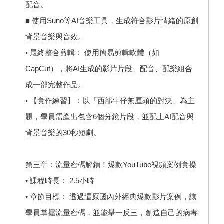
配音。
■ 使用Suno等AI音樂工具，生成符合影片情緒的原創
背景音樂與音效。
◦ 最終整合剪輯： 使用簡易剪輯軟體（如
CapCut），將AI生成的影片片段、配音、配樂組合
成一部完整作品。
◦ 【實作練習】：以「西部牛仔無厘頭的對決」為主
題，學員需產出包含6個分鏡片段，並配上AI配音與
背景音樂的30秒短劇。
第三章：流量密碼解鎖！爆款YouTube視頻案例實操
• 課程時長： 2.5小時
• 章節目標： 透過還原國內外經典爆款影片案例，讓
學員掌握流量密碼，並能舉一反三，創造自己的病毒