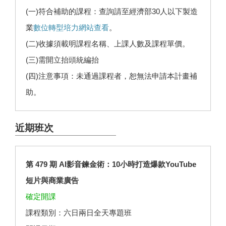
(一)符合補助的課程：查詢請至經濟部30人以下製造
業
數位轉型培力網站查看
。
(二)收據須載明課程名稱、上課人數及課程單價。
(三)需開立抬頭統編抬
(四)注意事項：未通過課程者，恕無法申請本計畫補
助。
近期班次
第 479 期 AI影音鍊金術：10小時打造爆款YouTube
短片與商業廣告
確定開課
課程類別：六日兩日全天專題班