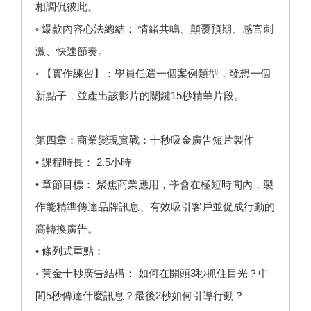
相調侃彼此。
◦ 爆款內容心法總結： 情緒共鳴、顛覆預期、感官刺
激、快速節奏。
◦ 【實作練習】：學員任選一個案例類型，發想一個
新點子，並產出該影片的關鍵15秒精華片段。
第四章：商業變現實戰：十秒吸金廣告短片製作
• 課程時長： 2.5小時
• 章節目標： 聚焦商業應用，學會在極短時間內，製
作能精準傳達品牌訊息、有效吸引客戶並促成行動的
高轉換廣告。
• 條列式重點：
◦ 黃金十秒廣告結構： 如何在開頭3秒抓住目光？中
間5秒傳達什麼訊息？最後2秒如何引導行動？