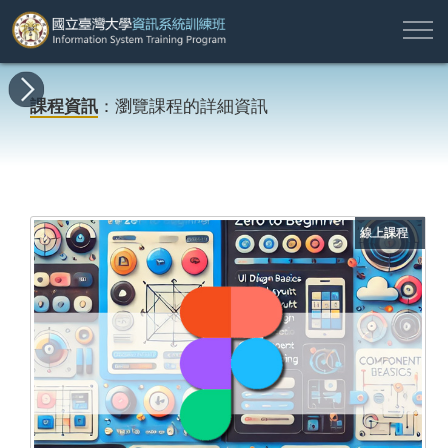
註
所
最
課
師
結
報
關
許
冊
有
新
程
資
業
名
於
願
登
課程資訊
：瀏覽課程的詳細資訊
課
消
地
簡
名
資
本
專
入
程
息
圖
介
單
訊
班
區
帳
戶
搜尋
線上課程