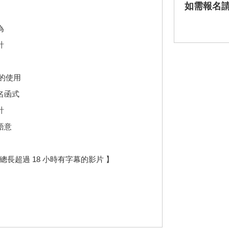
如需報名
為
計
器的使用
名函式
計
語意
上總長超過 18 小時有字幕的影片 】