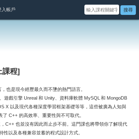
登入帳戶
搜尋
上課程]
語言，也是現今經歷最久而不墬的熱門語言。
or 、遊戲引擎 Unreal 和 Unity、資料庫軟體 MySQL 和 MongoDB
 和 Mac OS X 以及現代各種深度學習框架基礎等等，這些被廣為人知與
表了 C++ 的高效率、重要性與不可取代。
，C++ 也並沒有因此而止步不前。這門課也將帶領你了解現代
C++20) 的特性以及各種兼容並蓄的程式設計方式。