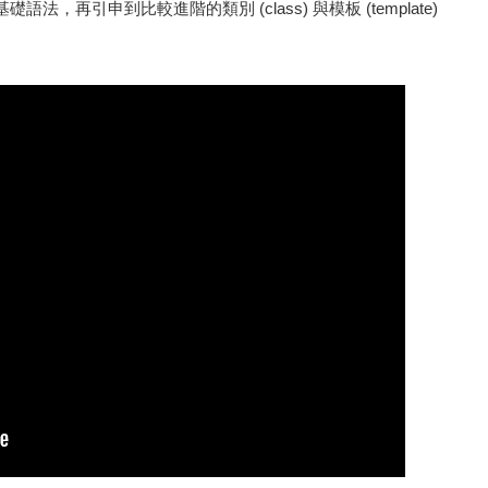
法，再引申到比較進階的類別 (class) 與模板 (template)