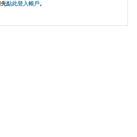
請先
點此登入帳戶
。