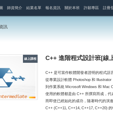
圖
師資簡介
結業名單
報名資訊
關於本班
許願專區
註冊
資訊
C++ 進階程式設計班[線
線上課程
C++ 是可當作軟體開發者證明的程式
從專業設計軟體 Photoshop 和 Illustrat
到作業系統 Microsoft Windows
使用的軟體都是由 C++ 所撰寫而成，代
而即使已經如此的成功，隨著時代的演進
C++ (C++11, C++14, C++17, 