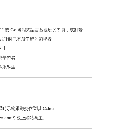
、C# 或 Go 等程式語言基礎班的學員，或對變
) 、函式呼叫已有所了解的初學者
人士
我學習者
科系學生
示範跟繳交作業以 Coliru
crooked.com/) 線上網站為主。