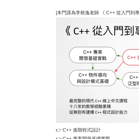
[本門課為李根逸老師 《 C++ 從入門到
👉
C++ 進階程式設計
👉
C++ 專案開發基礎實戰