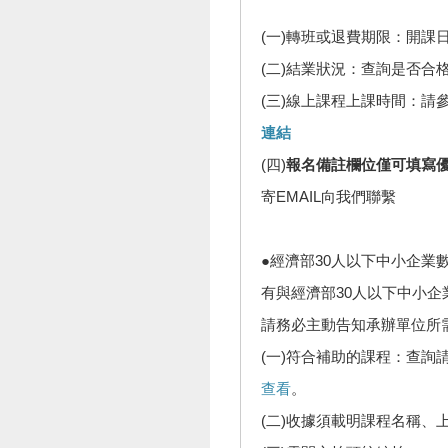
(一)轉班或退費期限：開課
(二)結業狀況：查詢是否合
(三)線上課程上課時間：請
連結
(四)
報名備註欄位僅可填寫
寄EMAIL向我們聯繫
●經濟部30人以下中小企業
有與經濟部30人以下中小
請務必主動告知承辦單位所
(一)符合補助的課程：查詢
查看
。
(二)收據須載明課程名稱、