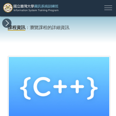
註
所
最
課
師
結
報
關
許
冊
有
新
程
資
業
名
於
願
登
課程資訊
：瀏覽課程的詳細資訊
課
消
地
簡
名
資
本
專
入
程
息
圖
介
單
訊
班
區
帳
戶
搜尋