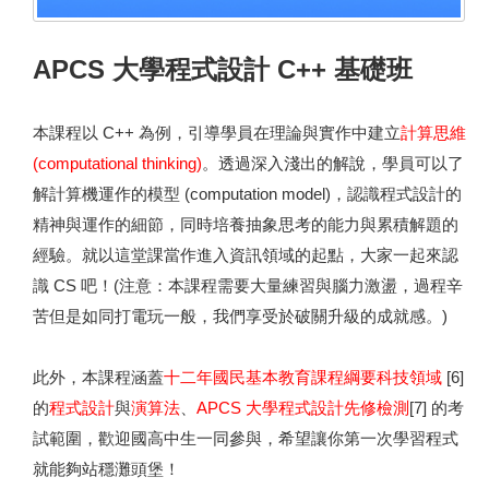
APCS 大學程式設計 C++ 基礎班
本課程以 C++ 為例，引導學員在理論與實作中建立
計算思維
(computational thinking)
。透過深入淺出的解說，學員可以了
解計算機運作的模型 (computation model)，認識程式設計的
精神與運作的細節，同時培養抽象思考的能力與累積解題的
經驗。就以這堂課當作進入資訊領域的起點，大家一起來認
識 CS 吧！(注意：本課程需要大量練習與腦力激盪，過程辛
苦但是如同打電玩一般，我們享受於破關升級的成就感。)
此外，本課程涵蓋
十二年國民基本教育課程綱要科技領域
[6]
的
程式設計
與
演算法
、
APCS 大學程式設計先修檢測
[7] 的考
試範圍，歡迎國高中生一同參與，希望讓你第一次學習程式
就能夠站穩灘頭堡！