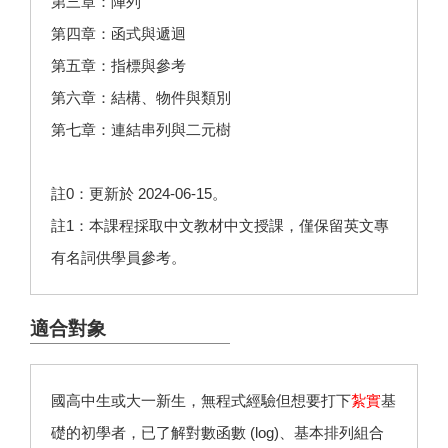
第三章：陣列
第四章：函式與遞迴
第五章：指標與參考
第六章：結構、物件與類別
第七章：連結串列與二元樹
註0：更新於 2024-06-15。
註1：本課程採取中文教材中文授課，僅保留英文專
有名詞供學員參考。
適合對象
國高中生或大一新生，無程式經驗但想要打下
紮實
基
礎的初學者，已了解對數函數 (log)、基本排列組合