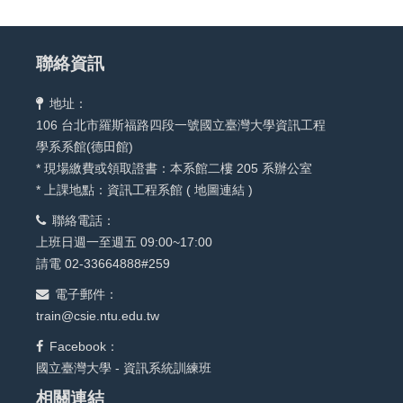
聯絡資訊
地址：
106 台北市羅斯福路四段一號國立臺灣大學資訊工程
學系系館(德田館)
* 現場繳費或領取證書：本系館二樓 205 系辦公室
* 上課地點：資訊工程系館 (
地圖連結
)
聯絡電話：
上班日週一至週五 09:00~17:00
請電 02-33664888#259
電子郵件：
train@csie.ntu.edu.tw
Facebook：
國立臺灣大學 - 資訊系統訓練班
相關連結