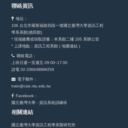
聯絡資訊
地址：
106 台北市羅斯福路四段一號國立臺灣大學資訊工程
學系系館(德田館)
* 現場繳費或領取證書：本系館二樓 205 系辦公室
* 上課地點：資訊工程系館 (
地圖連結
)
聯絡電話：
上班日週一至週五 09:00~17:00
請電 02-33664888#259
電子郵件：
train@csie.ntu.edu.tw
Facebook：
國立臺灣大學 - 資訊系統訓練班
相關連結
國立臺灣大學資訊工程學系暨研究所