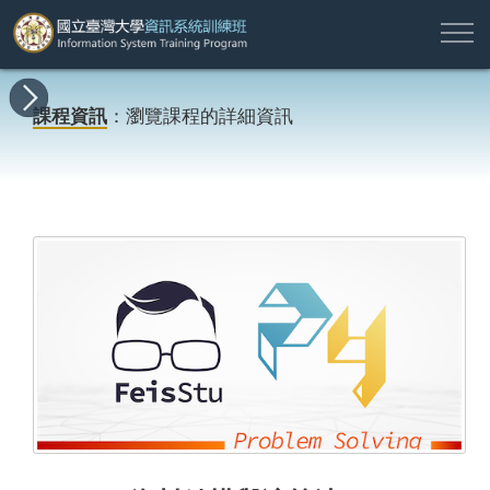
註
所
最
課
師
結
報
關
許
冊
有
新
程
資
業
名
於
願
登
課程資訊
：瀏覽課程的詳細資訊
課
消
地
簡
名
資
本
專
入
程
息
圖
介
單
訊
班
區
帳
戶
搜尋