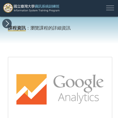
註
所
最
課
師
結
報
關
許
冊
有
新
程
資
業
名
於
願
登
課程資訊
：瀏覽課程的詳細資訊
課
消
地
簡
名
資
本
專
入
程
息
圖
介
單
訊
班
區
帳
戶
搜尋