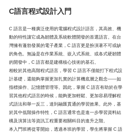
C語言程式設計入門
C 語言是一種廣泛使用的電腦程式設計語言，其高效、機
動的特性讓它成為韌體及系統軟體開發的首選語言。在台
灣擁有蓬勃發展的電子產業，C 語言更是扮演著不可或缺
的角色。無論是在作業系統、嵌入式系統、或各式硬韌體
的開發中，C 語言都是建構核心技術的基石。
相較於其他高階程式語言，學習 C 語言不僅能打下程式設
計基礎，還能夠掌握更加扎實的計算機底層之觀念——如
指標操作、記憶體管理等。因此，掌握 C 語言有助於在學
習其他程式語言的時候，能夠更加輕鬆、更加容易理解程
式語法和舉一反三，達到融匯貫通的學習效果。此外，基
於其中低階操作特性，C 語言通常也是進一步學習資料結
構及演算法等資訊工程重要相關科目的進升之階。
本入門班將從零開始，透過本班的學習，學生將掌握 C 語