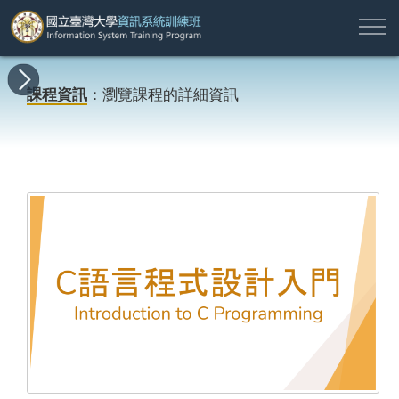
註
所
最
課
師
結
報
關
許
冊
有
新
程
資
業
名
於
願
登
課程資訊
：瀏覽課程的詳細資訊
課
消
地
簡
名
資
本
專
入
程
息
圖
介
單
訊
班
區
帳
戶
搜尋