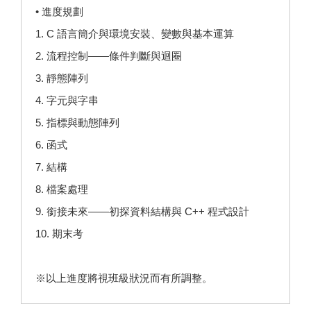
• 進度規劃
1. C 語言簡介與環境安裝、變數與基本運算
2. 流程控制——條件判斷與迴圈
3. 靜態陣列
4. 字元與字串
5. 指標與動態陣列
6. 函式
7. 結構
8. 檔案處理
9. 銜接未來——初探資料結構與 C++ 程式設計
10. 期末考
※以上進度將視班級狀況而有所調整。