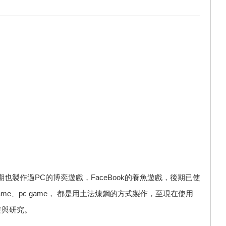
期也製作過PC的博奕遊戲，FaceBook的養魚遊戲，後期已使
game、pc game， 都是用土法煉鋼的方式製作，至現在使用
發與研究。