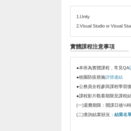
1.Unity
2.Visual Studio or Visual St
實體課程注意事項
●本班為實體課程，常見QA
●校園防疫措施
詳情連結
●公務員全程參與課程學習
●課程影片觀看期限至課程
(一)退費期限：開課日後⅓
(二)查詢結業狀況：
結業名