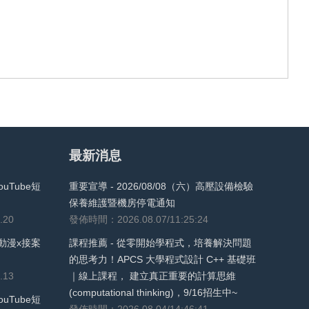
最新消息
uTube短
重要宣導 - 2026/08/08（六）高壓設備檢驗
保養維護暨機房停電通知
.20
發佈時間：2026.08.07/11:25:24
動漫x接案
課程推薦 - 從零開始學程式，培養解決問題
的思考力！APCS 大學程式設計 C++ 基礎班
.13
｜線上課程， 建立真正重要的計算思維
(computational thinking)，9/16招生中~
uTube短