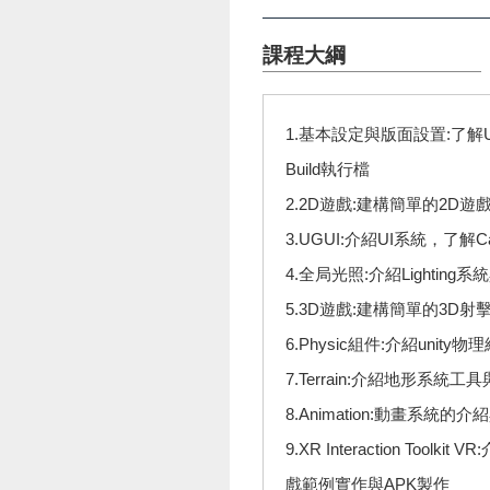
課程大綱
1.基本設定與版面設置:了解
Build執行檔
2.2D遊戲:建構簡單的2D遊
3.UGUI:介紹UI系統，了解C
4.全局光照:介紹Lighting
5.3D遊戲:建構簡單的3D
6.Physic組件:介紹unity
7.Terrain:介紹地形系統
8.Animation:動畫系
9.XR Interaction Toolkit
戲範例實作與APK製作