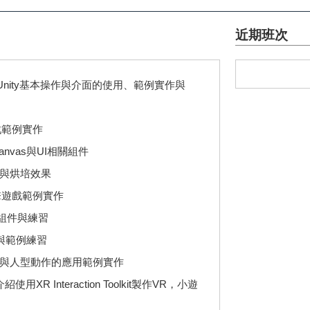
近期班次
Unity基本操作與介面的使用、範例實作與
戲範例實作
anvas與UI相關組件
系統與烘培效果
射擊遊戲範例實作
物理組件與練習
工具與範例練習
統的介紹與人型動作的應用範例實作
 VR:介紹使用XR Interaction Toolkit製作VR，小遊