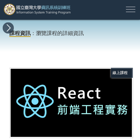
註
所
最
課
師
結
報
關
許
冊
有
新
程
資
業
名
於
願
登
課程資訊
：瀏覽課程的詳細資訊
課
消
地
簡
名
資
本
專
入
程
息
圖
介
單
訊
班
區
帳
戶
搜尋
線上課程