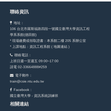
聯絡資訊
地址：
106 台北市羅斯福路四段一號國立臺灣大學資訊工程
學系系館(德田館)
* 現場繳費或領取證書：本系館二樓 205 系辦公室
* 上課地點：資訊工程系館 (
地圖連結
)
聯絡電話：
上班日週一至週五 09:00~17:00
請電 02-33664888#259
電子郵件：
train@csie.ntu.edu.tw
Facebook：
國立臺灣大學 - 資訊系統訓練班
相關連結