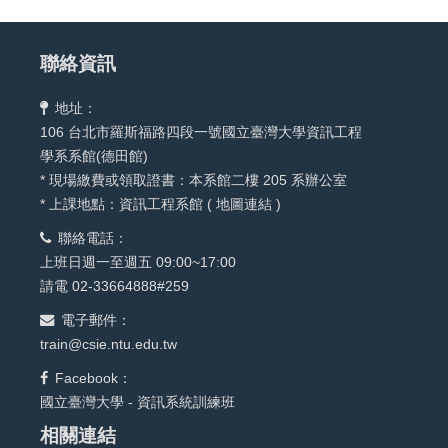
聯絡資訊
地址：
106 台北市羅斯福路四段一號國立臺灣大學資訊工程
學系系館(德田館)
* 現場繳費或領取證書：本系館二樓 205 系辦公室
* 上課地點：資訊工程系館 (
地圖連結
)
聯絡電話：
上班日週一至週五 09:00~17:00
請電 02-33664888#259
電子郵件：
train@csie.ntu.edu.tw
Facebook：
國立臺灣大學 - 資訊系統訓練班
相關連結