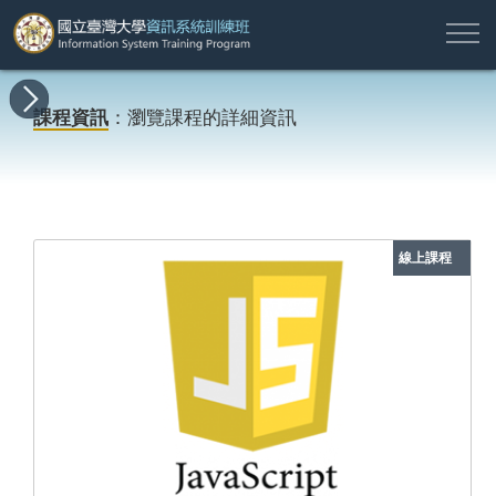
註
所
最
課
師
結
報
關
許
冊
有
新
程
資
業
名
於
願
登
課程資訊
：瀏覽課程的詳細資訊
課
消
地
簡
名
資
本
專
入
程
息
圖
介
單
訊
班
區
帳
戶
搜尋
線上課程