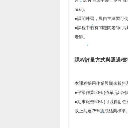
台，影片尚無字幕，並於開課日
mail)。
●課間練習，與自主練習可使用
●課程中若有問題問老師可以使用
•
老師。
•
課程評量方式與通過標
•
本課程採用作業與期未報告
●平常作業50% (依單元出
•
●期末報告50% (可以自訂
•
•
以上共達75%達成結業標準
•
•