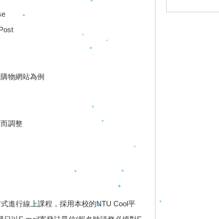
se
•
•
Post
以線上購物網站為例
•
•
度而調整
•
•
式進行線上課程，採用本校的NTU Cool平