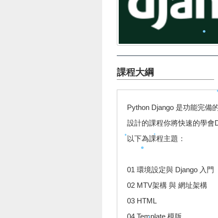
•
•
•
•
課程大綱
•
•
Python Django 是
設計的課程你將快速的學會D
•
•
•
以下為課程主題：
•
•
01 環境設定與 Django 入門
•
02 MTV架構 與 網址架構
03 HTML
04 Template 模版