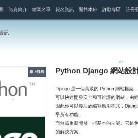
圖
師資簡介
結業名單
報名資訊
關於本班
許願專區
註冊
資訊
Python Django 網站設
線上課程
Django 是一個高級的 Python 
可以快速開發安全和可維護的網站，由經驗
因此你可以專注於編寫應用程式，Djang
乎所有功能，
•
而無需重新開發一些基本的功能。它是
•
的解決方案。