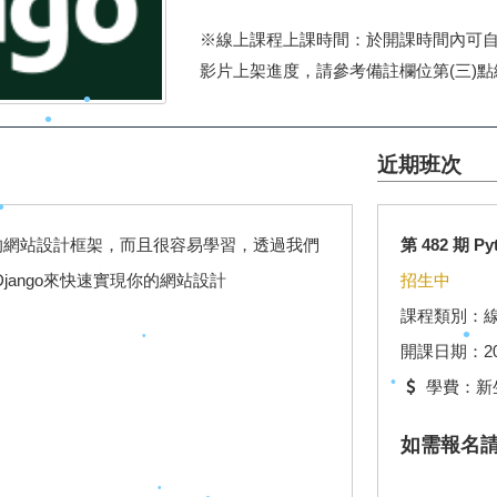
※線上課程上課時間：於開課時間內可
影片上架進度，請參考備註欄位第(三)點
近期班次
功能完備的網站設計框架，而且很容易學習，透過我們
第 482 期 P
jango來快速實現你的網站設計
招生中
•
課程類別：
開課日期：2026.
學費：新生
如需報名