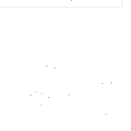
•
•
•
•
•
•
•
•
•
•
•
•
•