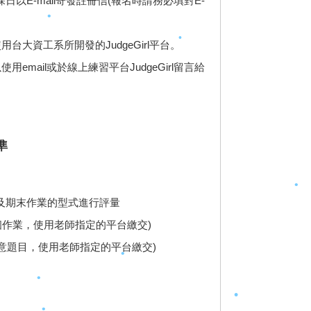
以E-mail寄發註冊信(報名時請務必填對E-
•
•
台大資工系所開發的JudgeGirl平台。
email或於線上練習平台JudgeGirl留言給
•
•
準
•
•
及期末作業的型式進行評量
•
•
•
9個作業，使用老師指定的平台繳交)
•
任意題目，使用老師指定的平台繳交)
。