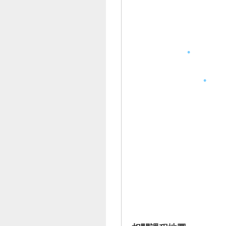
•
•
•
•