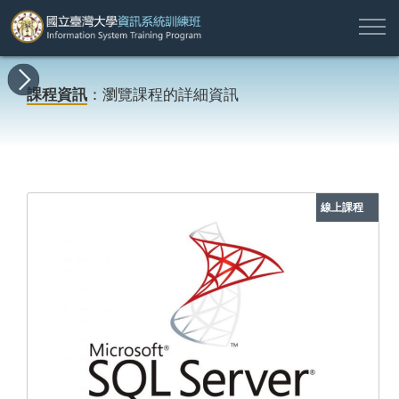
註
所
最
課
師
結
報
關
許
冊
有
新
程
資
業
名
於
願
登
課程資訊
：瀏覽課程的詳細資訊
課
消
地
簡
名
資
本
專
入
程
息
圖
介
單
訊
班
區
帳
戶
搜尋
線上課程