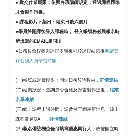
● 繳交作業期限：依照各班講師規定；通過課程標準
才會製作證書。
● 課程影片下架日：結束日後六個月
●學員於開課後登入課程時， 登入帳號務必與報名時
所填寫的EMAIL相同!!!
●公務員全程參與課程學習後可於課程結束後
申請登
錄公務人員學習時數
(一)轉班或退費期限：開課日後⅓時數內，
詳情連結
(二)結業狀況：查詢是否合格及證書製作進度，
結業
名單連結
(三)線上課程上課時間：請參考官網最新消息「線上
課程常見QA」，
詳情連結
(四)
報名備註欄位僅可填寫優惠同行人
，收據開立時