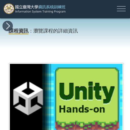
註
所
最
課
師
結
報
關
許
冊
有
新
程
資
業
名
於
願
登
課程資訊
：瀏覽課程的詳細資訊
課
消
地
簡
名
資
本
專
入
程
息
圖
介
單
訊
班
區
帳
戶
搜尋