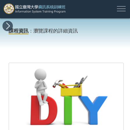
註
所
最
課
師
結
報
關
許
冊
有
新
程
資
業
名
於
願
登
課程資訊
：瀏覽課程的詳細資訊
課
消
地
簡
名
資
本
專
入
程
息
圖
介
單
訊
班
區
帳
戶
搜尋