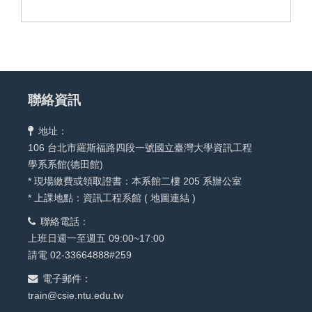
聯絡資訊
地址：
106 台北市羅斯福路四段一號國立臺灣大學資訊工程
學系系館(德田館)
* 現場繳費或領取證書：本系館二樓 205 系辦公室
* 上課地點：資訊工程系館 (
地圖連結
)
聯絡電話：
上班日週一至週五 09:00~17:00
請電 02-33664888#259
電子郵件：
train@csie.ntu.edu.tw