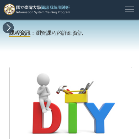
註
所
最
課
師
結
報
關
許
冊
有
新
程
資
業
名
於
願
登
課程資訊
：瀏覽課程的詳細資訊
課
消
地
簡
名
資
本
專
入
程
息
圖
介
單
訊
班
區
帳
戶
搜尋