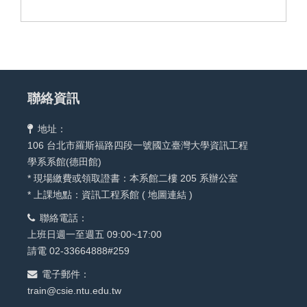
聯絡資訊
地址：
106 台北市羅斯福路四段一號國立臺灣大學資訊工程
學系系館(德田館)
* 現場繳費或領取證書：本系館二樓 205 系辦公室
* 上課地點：資訊工程系館 (
地圖連結
)
聯絡電話：
上班日週一至週五 09:00~17:00
請電 02-33664888#259
電子郵件：
train@csie.ntu.edu.tw