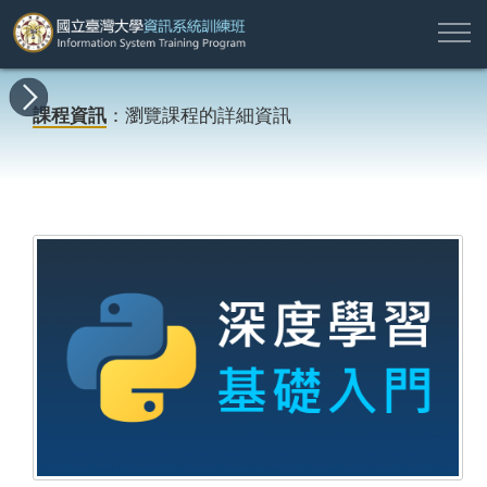
註
所
最
課
師
結
報
關
許
冊
有
新
程
資
業
名
於
願
登
課程資訊
：瀏覽課程的詳細資訊
課
消
地
簡
名
資
本
專
入
程
息
圖
介
單
訊
班
區
帳
戶
搜尋