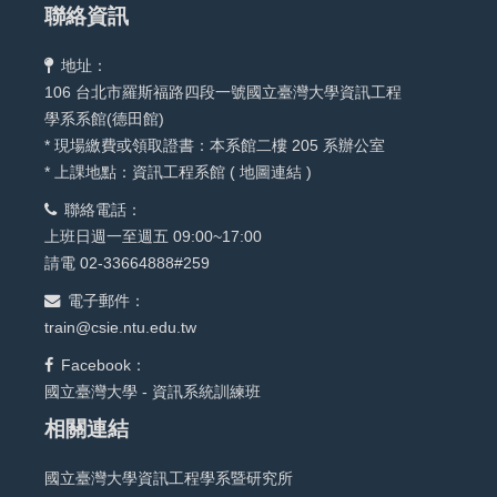
聯絡資訊
地址：
106 台北市羅斯福路四段一號國立臺灣大學資訊工程
學系系館(德田館)
* 現場繳費或領取證書：本系館二樓 205 系辦公室
* 上課地點：資訊工程系館 (
地圖連結
)
聯絡電話：
上班日週一至週五 09:00~17:00
請電 02-33664888#259
電子郵件：
train@csie.ntu.edu.tw
Facebook：
國立臺灣大學 - 資訊系統訓練班
相關連結
國立臺灣大學資訊工程學系暨研究所