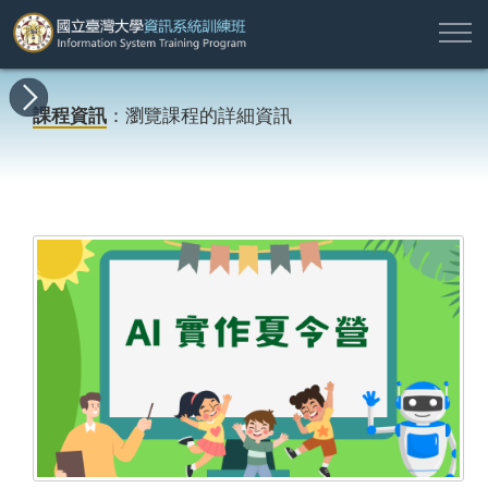
註
所
最
課
師
結
報
關
許
冊
有
新
程
資
業
名
於
願
登
課程資訊
：瀏覽課程的詳細資訊
課
消
地
簡
名
資
本
專
入
程
息
圖
介
單
訊
班
區
帳
戶
搜尋