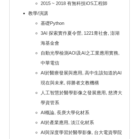
2015 ~ 2018 有無科技iOS工程師
教學/演講
基礎Python
3AI 探索實作夏令營, 1221青社會, 澎湖
海基金會
自動光學檢測AOI及AI之工業應用實務,
中華電信
AI於醫療發展與應用, 高中生該知道的AI
現在與未來, 得勝者文教機構
人工智慧於醫學影像之發展應用, 慈濟大
學資管系
AI概論, 長庚大學化材系
AI於產業應用, 淡江化材系
AI與深度學習於醫學影像, 台大電資學院