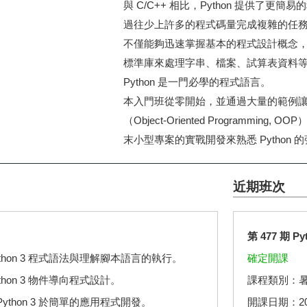
與 C/C++ 相比，Python 提供
過往少上許多的程式碼量完成複雜的任務，
不僅能夠迅速掌握基本的程式設計概念，如
標準庫來處理字串、檔案、試算表資料
Python 是一門必學的程式語言。
本入門班從零開始，並通過大量的範例讓學生
（Object-Oriented Programm
末小型專案的實戰開發來熟悉 Python
近期班次
第 477 期 
thon 3 程式語法與理解腳本語言的執行。
確定開課
thon 3 物件導向程式設計。
課程類別：
ython 3 於簡單的應用程式開發。
開課日期：2026.