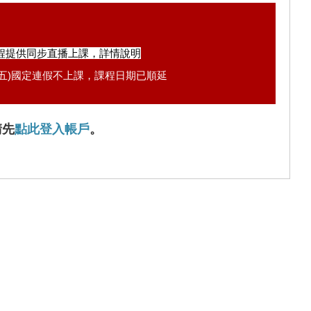
程提供同步直播上課，
詳情說明
25(五)國定連假不上課，課程日期已順延
請先
點此登入帳戶
。