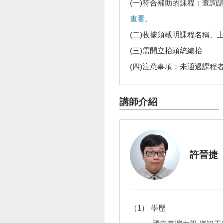
(一)符合補助的課程：查詢
查看
。
(二)收據須載明課程名稱、
(三)需開立抬頭統編抬
(四)注意事項：未通過課程
講師介紹
許晉捷
（1） 學歷