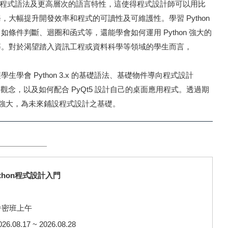
了更簡易的程式語法及更高層次的語言特性，這使得程式設計師可以用比
大幅提升開發效率和程式的可讀性及可維護性。學習 Python
條件判斷、迴圈和函式等，還能學會如何運用 Python 強大的
等。對於渴望踏入資訊工程或資料科學等領域的學生而言，
學會 Python 3.x 的基礎語法、基礎物件導向程式設計
ing, OOP）觀念，以及如何配合 PyQt5 設計自己的桌面應用程式。透過期
 的強大，為未來鋪設程式設計之基礎。
Python程式設計入門
暑密班上午
08.17 ~ 2026.08.28