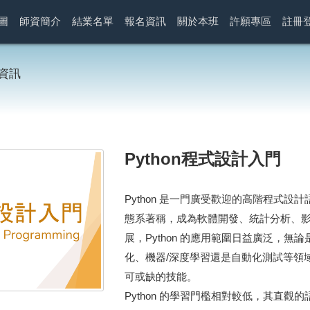
圖
師資簡介
結業名單
報名資訊
關於本班
許願專區
註冊
資訊
Python程式設計入門
Python 是一門廣受歡迎的高階程式
態系著稱，成為軟體開發、統計分析、
展，Python 的應用範圍日益廣泛，
化、機器/深度學習還是自動化測試等領域
可或缺的技能。
Python 的學習門檻相對較低，其直