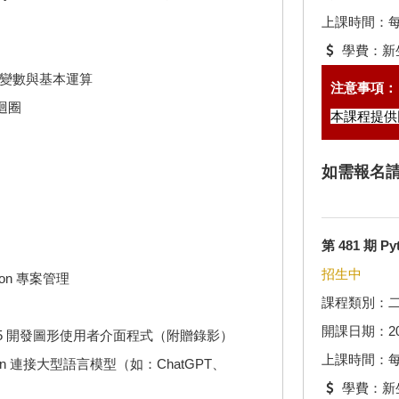
上課時間：每週 (
學費：新生
裝、變數與基本運算
注意事項：
迴圈
本課程提供
如需報名
第 481 期 
招生中
hon 專案管理
課程類別：
開課日期：2026.
yQt5 開發圖形使用者介面程式（附贈錄影）
上課時間：每週 (
hon 連接大型語言模型（如：ChatGPT、
學費：新生