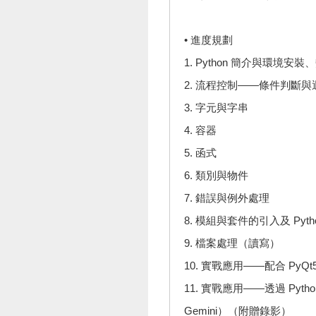
• 進度規劃
1. Python 簡介與環境安
2. 流程控制——條件判斷與
3. 字元與字串
4. 容器
5. 函式
6. 類別與物件
7. 錯誤與例外處理
8. 模組與套件的引入及 Pyt
9. 檔案處理（讀寫）
10. 實戰應用——配合 P
11. 實戰應用——透過 Pyt
Gemini）（附贈錄影）