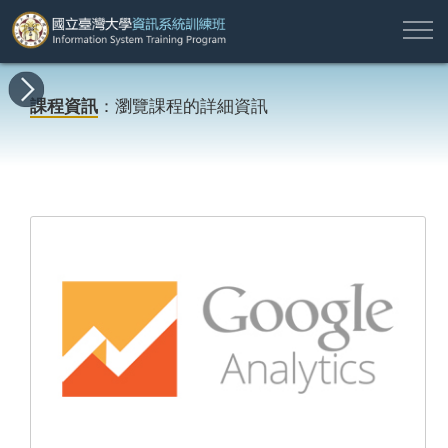
註
所
最
課
師
結
報
關
許
冊
有
新
程
資
業
名
於
願
登
課程資訊
：瀏覽課程的詳細資訊
課
消
地
簡
名
資
本
專
入
程
息
圖
介
單
訊
班
區
帳
戶
搜尋