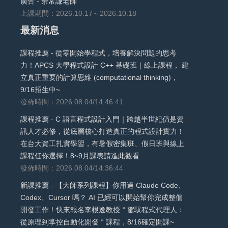
廣告 - 余常謙老師
上課期間：2026.10.17～2026.10.18
最新消息
課程推薦 - 從零開始學程式，培養解決問題的思考
力！APCS 大學程式設計 C++ 基礎班｜線上課程， 建
立真正重要的計算思維 (computational thinking)，
9/16招生中~
發佈時間：2026.08.04/14:46:41
課程推薦 - C 語言程式設計入門｜跨越半世紀仍是資
訊人才必修，從底層核心打造真正的程式設計實力！
在台大資工扎實學習，有暑假密集班、假日班與線上
課程任你選擇！8~9月課表請進此觀看
發佈時間：2026.08.04/14:36:44
新課推薦 - 【大師系列課程】你用過 Claude Code、
Codex、Cursor 嗎？ AI 已經可以開始幫你完成整個
開發工作！快來報名李根逸教授＂駕馭程式代理人：
從原理到掌控自動化開發＂課程，8/16確定開課~