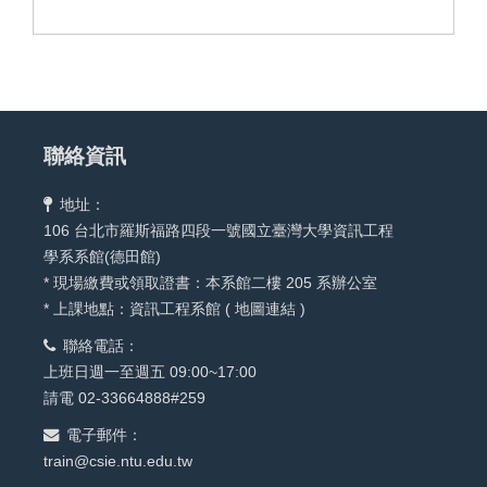
聯絡資訊
地址：
106 台北市羅斯福路四段一號國立臺灣大學資訊工程
學系系館(德田館)
* 現場繳費或領取證書：本系館二樓 205 系辦公室
* 上課地點：資訊工程系館 (
地圖連結
)
聯絡電話：
上班日週一至週五 09:00~17:00
請電 02-33664888#259
電子郵件：
train@csie.ntu.edu.tw