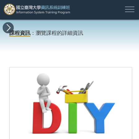
註
所
最
課
師
結
報
關
許
冊
有
新
程
資
業
名
於
願
登
課程資訊
：瀏覽課程的詳細資訊
課
消
地
簡
名
資
本
專
入
程
息
圖
介
單
訊
班
區
帳
戶
搜尋