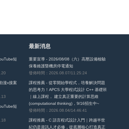
最新消息
uTube短
重要宣導 - 2026/08/08（六）高壓設備檢驗
保養維護暨機房停電通知
.20
發佈時間：2026.08.07/11:25:24
動漫x接案
課程推薦 - 從零開始學程式，培養解決問題
的思考力！APCS 大學程式設計 C++ 基礎班
.13
｜線上課程， 建立真正重要的計算思維
(computational thinking)，9/16招生中~
uTube短
發佈時間：2026.08.04/14:46:41
.18
課程推薦 - C 語言程式設計入門｜跨越半世
紀仍是資訊人才必修，從底層核心打造真正