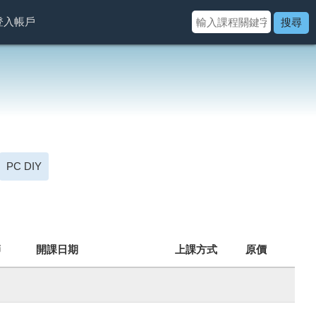
登入帳戶
搜尋
PC DIY
師
開課日期
上課方式
原價