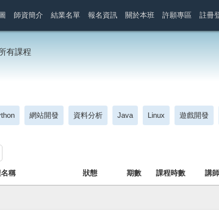
圖
師資簡介
結業名單
報名資訊
關於本班
許願專區
註冊
所有課程
thon
網站開發
資料分析
Java
Linux
遊戲開發
程名稱
狀態
期數
課程時數
講