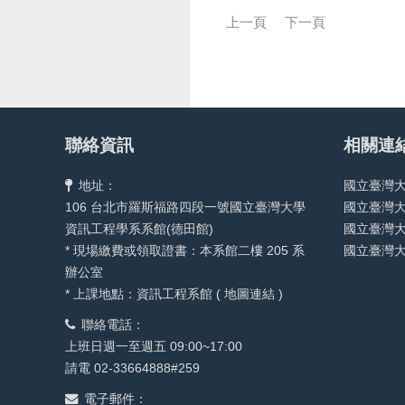
上一頁
下一頁
聯絡資訊
相關連
地址：
國立臺灣
106 台北市羅斯福路四段一號國立臺灣大學
國立臺灣
資訊工程學系系館(德田館)
國立臺灣
* 現場繳費或領取證書：本系館二樓 205 系
國立臺灣
辦公室
* 上課地點：資訊工程系館 (
地圖連結
)
聯絡電話：
上班日週一至週五 09:00~17:00
請電 02-33664888#259
電子郵件：