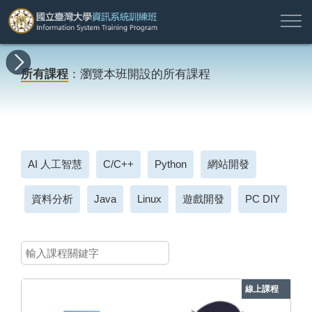
註
所
最
課
師
結
報
關
許
冊
有
新
程
資
業
名
於
願
登
所有課程
：瀏覽本班開設的所有課程
課
消
地
簡
名
資
本
專
入
程
息
圖
介
單
訊
班
區
帳
戶
搜尋
AI 人工智慧
C/C++
Python
網站開發
資料分析
Java
Linux
遊戲開發
PC DIY
線上課程