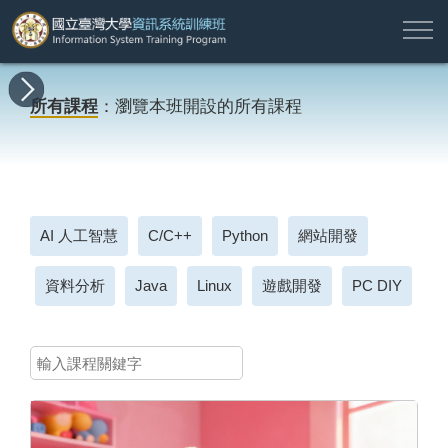
註
所
最
課
師
結
報
關
許
冊
有
新
程
資
業
名
於
願
登
所有課程
：瀏覽本班開設的所有課程
課
消
地
簡
名
資
本
專
入
程
息
圖
介
單
訊
班
區
帳
戶
搜尋
AI 人工智慧
C/C++
Python
網站開發
資料分析
Java
Linux
遊戲開發
PC DIY