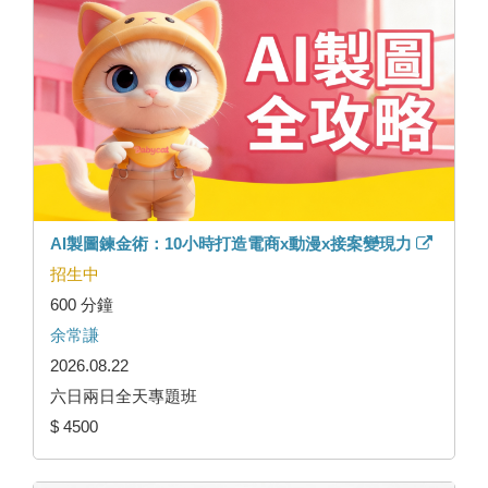
AI製圖鍊金術：10小時打造電商x動漫x接案變現力
招生中
600 分鐘
余常謙
2026.08.22
六日兩日全天專題班
$ 4500