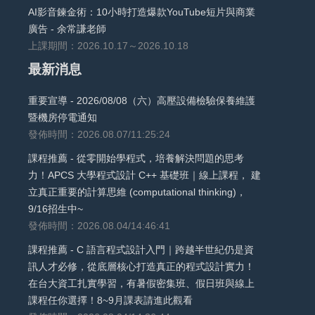
AI影音鍊金術：10小時打造爆款YouTube短片與商業
廣告 - 余常謙老師
上課期間：2026.10.17～2026.10.18
最新消息
重要宣導 - 2026/08/08（六）高壓設備檢驗保養維護
暨機房停電通知
發佈時間：2026.08.07/11:25:24
課程推薦 - 從零開始學程式，培養解決問題的思考
力！APCS 大學程式設計 C++ 基礎班｜線上課程， 建
立真正重要的計算思維 (computational thinking)，
9/16招生中~
發佈時間：2026.08.04/14:46:41
課程推薦 - C 語言程式設計入門｜跨越半世紀仍是資
訊人才必修，從底層核心打造真正的程式設計實力！
在台大資工扎實學習，有暑假密集班、假日班與線上
課程任你選擇！8~9月課表請進此觀看