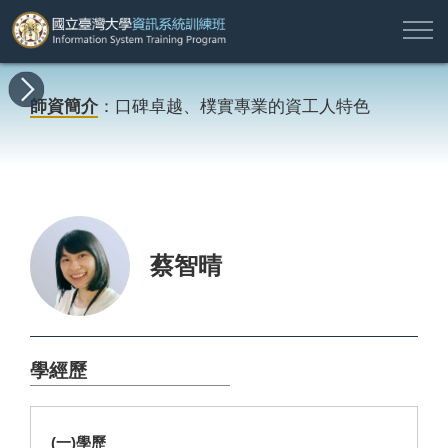
註
所
最
課
師
結
報
關
許
冊
有
新
程
資
業
名
於
願
登
師資簡介
：口碑卓越、樸實專業的資工人特色
課
消
地
簡
名
資
本
專
入
程
息
圖
介
單
訊
班
區
帳
戶
搜尋
蔡智晴
學經歷
(一)學歷