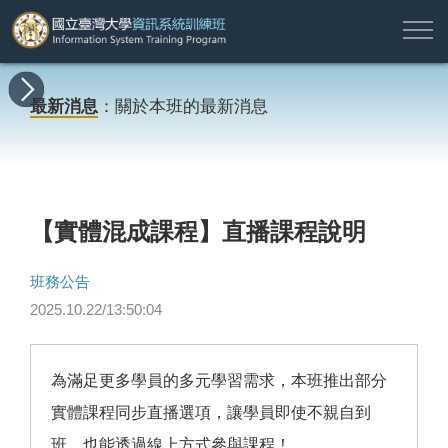
註
所
最
課
師
結
報
關
許
冊
有
新
程
資
業
名
於
願
登
最新消息
：關於本班的最新消息
課
消
地
簡
名
資
本
專
入
程
息
圖
介
單
訊
班
區
帳
戶
搜尋
【實體混成課程】直播課程說明
班務公告
2025.10.22/13:50:04
為滿足更多學員的多元學習需求，本班推出部分
實體課程同步直播選項，讓學員即使不親自到
班，也能透過線上方式參與課程！