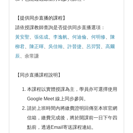
【提供同步直播的課程】
請依授課教師查詢是否提供同步直播選項：
黃安聖
、
張佑成
、
李逸帆
、
何迪倫
、
何明修
、
陳
柳君
、
陳正暉
、
吳佳翰
、
許晉捷
、
呂羿賢
、
高爾
辰
、
余常謙
【同步直播課程說明】
本課程以實體授課為主，學員亦可選擇使用
Google Meet 線上同步參與。
請於上班時間內將繳費證明回傳至本班官網
信箱，繳費完成後，將於開課前一日下午四
點前，透過Email寄送課程連結。