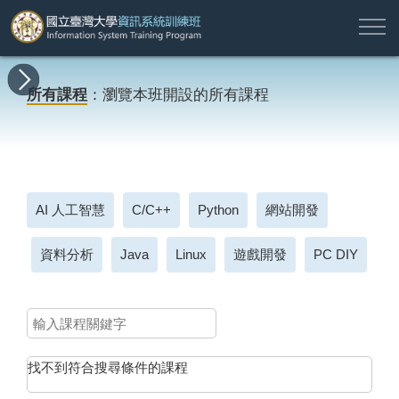
註
所
最
課
師
結
報
關
許
冊
有
新
程
資
業
名
於
願
登
所有課程
：瀏覽本班開設的所有課程
課
消
地
簡
名
資
本
專
入
程
息
圖
介
單
訊
班
區
帳
戶
搜尋
AI 人工智慧
C/C++
Python
網站開發
資料分析
Java
Linux
遊戲開發
PC DIY
找不到符合搜尋條件的課程