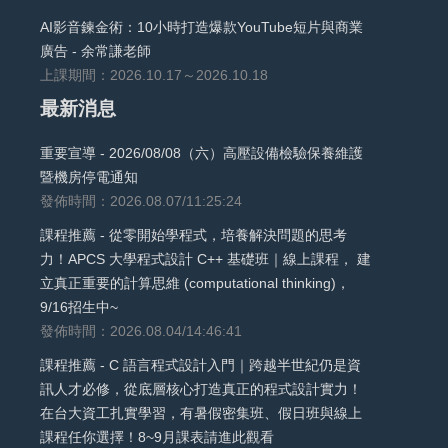
AI影音鍊金術：10小時打造爆款YouTube短片與商業
廣告 - 余常謙老師
上課期間：2026.10.17～2026.10.18
最新消息
重要宣導 - 2026/08/08（六）高壓設備檢驗保養維護
暨機房停電通知
發佈時間：2026.08.07/11:25:24
課程推薦 - 從零開始學程式，培養解決問題的思考
力！APCS 大學程式設計 C++ 基礎班｜線上課程， 建
立真正重要的計算思維 (computational thinking)，
9/16招生中~
發佈時間：2026.08.04/14:46:41
課程推薦 - C 語言程式設計入門｜跨越半世紀仍是資
訊人才必修，從底層核心打造真正的程式設計實力！
在台大資工扎實學習，有暑假密集班、假日班與線上
課程任你選擇！8~9月課表請進此觀看