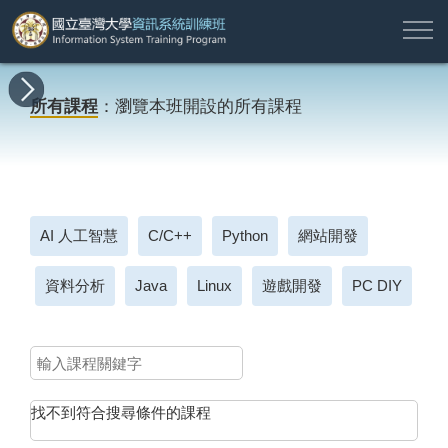
註
所
最
課
師
結
報
關
許
冊
有
新
程
資
業
名
於
願
登
所有課程
：瀏覽本班開設的所有課程
課
消
地
簡
名
資
本
專
入
程
息
圖
介
單
訊
班
區
帳
戶
搜尋
AI 人工智慧
C/C++
Python
網站開發
資料分析
Java
Linux
遊戲開發
PC DIY
找不到符合搜尋條件的課程