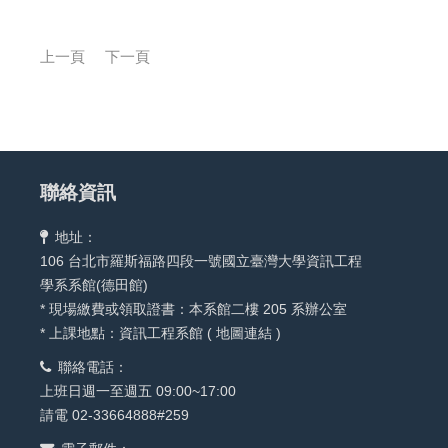
上一頁
下一頁
聯絡資訊
地址：
106 台北市羅斯福路四段一號國立臺灣大學資訊工程
學系系館(德田館)
* 現場繳費或領取證書：本系館二樓 205 系辦公室
* 上課地點：資訊工程系館 (
地圖連結
)
聯絡電話：
上班日週一至週五 09:00~17:00
請電 02-33664888#259