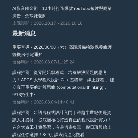
AI影音鍊金術：10小時打造爆款YouTube短片與商業
廣告 - 余常謙老師
上課期間：2026.10.17～2026.10.18
最新消息
重要宣導 - 2026/08/08（六）高壓設備檢驗保養維護
暨機房停電通知
發佈時間：2026.08.07/11:25:24
課程推薦 - 從零開始學程式，培養解決問題的思考
力！APCS 大學程式設計 C++ 基礎班｜線上課程， 建
立真正重要的計算思維 (computational thinking)，
9/16招生中~
發佈時間：2026.08.04/14:46:41
課程推薦 - C 語言程式設計入門｜跨越半世紀仍是資
訊人才必修，從底層核心打造真正的程式設計實力！
在台大資工扎實學習，有暑假密集班、假日班與線上
課程任你選擇！8~9月課表請進此觀看