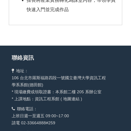
擅長將產業實務轉化為課堂內容，帶領學員
快速入門並完成作品
聯絡資訊
地址：
106 台北市羅斯福路四段一號國立臺灣大學資訊工程
學系系館(德田館)
* 現場繳費或領取證書：本系館二樓 205 系辦公室
* 上課地點：資訊工程系館 (
地圖連結
)
聯絡電話：
上班日週一至週五 09:00~17:00
請電 02-33664888#259