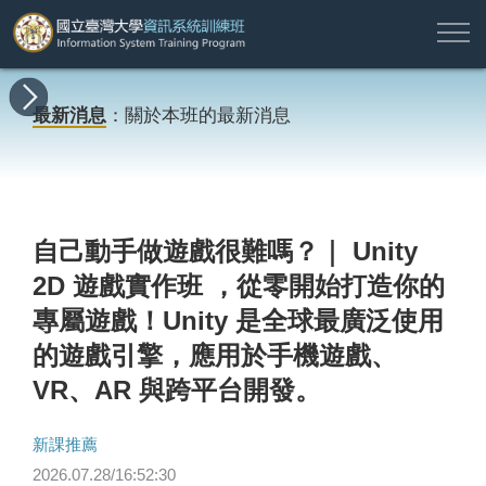
註
所
最
課
師
結
報
關
許
冊
有
新
程
資
業
名
於
願
登
最新消息
：關於本班的最新消息
課
消
地
簡
名
資
本
專
入
程
息
圖
介
單
訊
班
區
帳
戶
搜尋
自己動手做遊戲很難嗎？｜ Unity
2D 遊戲實作班 ，從零開始打造你的
專屬遊戲！Unity 是全球最廣泛使用
的遊戲引擎，應用於手機遊戲、
VR、AR 與跨平台開發。
新課推薦
2026.07.28/16:52:30