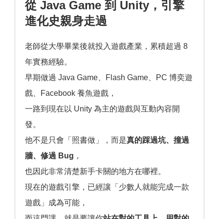
從 Java Game 到 Unity，引擎
進化史親身走過
老師從大學畢業後就投入遊戲產業，累積超過 8
年實務經驗。
早期做過 Java Game、Flash Game、PC 博奕遊
戲、Facebook 養魚遊戲，
一路到現在以 Unity 為主的遊戲與互動內容開
發。
他不是只會「照書做」，而是
真的踩過坑、撞過
牆、修過 Bug
，
也因此非常清楚新手卡關的地方在哪裡。
現在的遊戲引擎，已經讓「少數人就能完成一款
遊戲」成為可能，
而這門課，就是要讓你
站在對的工具上，用對的