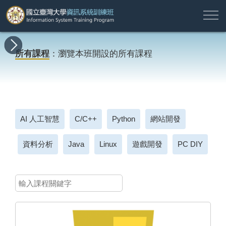
註
所
最
課
師
結
報
關
許
冊
有
新
程
資
業
名
於
願
登
所有課程
：瀏覽本班開設的所有課程
課
消
地
簡
名
資
本
專
入
程
息
圖
介
單
訊
班
區
帳
戶
搜尋
AI 人工智慧
C/C++
Python
網站開發
資料分析
Java
Linux
遊戲開發
PC DIY