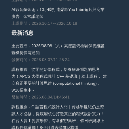
AI影音鍊金術：10小時打造爆款YouTube短片與商業
廣告 - 余常謙老師
上課期間：2026.10.17～2026.10.18
最新消息
重要宣導 - 2026/08/08（六）高壓設備檢驗保養維護
暨機房停電通知
發佈時間：2026.08.07/11:25:24
課程推薦 - 從零開始學程式，培養解決問題的思考
力！APCS 大學程式設計 C++ 基礎班｜線上課程， 建
立真正重要的計算思維 (computational thinking)，
9/16招生中~
發佈時間：2026.08.04/14:46:41
課程推薦 - C 語言程式設計入門｜跨越半世紀仍是資
訊人才必修，從底層核心打造真正的程式設計實力！
在台大資工扎實學習，有暑假密集班、假日班與線上
課程任你選擇！8~9月課表請進此觀看