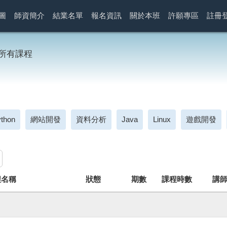
圖
師資簡介
結業名單
報名資訊
關於本班
許願專區
註冊
所有課程
thon
網站開發
資料分析
Java
Linux
遊戲開發
程名稱
狀態
期數
課程時數
講