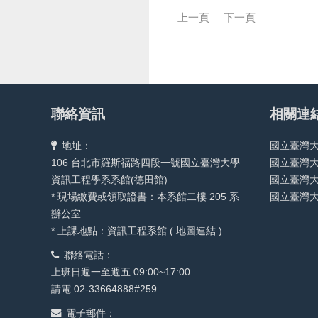
上一頁
下一頁
聯絡資訊
相關連
地址：
國立臺灣
106 台北市羅斯福路四段一號國立臺灣大學
國立臺灣
資訊工程學系系館(德田館)
國立臺灣
* 現場繳費或領取證書：本系館二樓 205 系
國立臺灣
辦公室
* 上課地點：資訊工程系館 (
地圖連結
)
聯絡電話：
上班日週一至週五 09:00~17:00
請電 02-33664888#259
電子郵件：