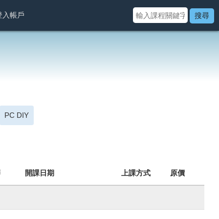
登入帳戶
搜尋
PC DIY
師
開課日期
上課方式
原價