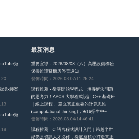
最新消息
uTube短
重要宣導 - 2026/08/08（六）高壓設備檢驗
保養維護暨機房停電通知
.20
發佈時間：2026.08.07/11:25:24
動漫x接案
課程推薦 - 從零開始學程式，培養解決問題
的思考力！APCS 大學程式設計 C++ 基礎班
.13
｜線上課程， 建立真正重要的計算思維
(computational thinking)，9/16招生中~
uTube短
發佈時間：2026.08.04/14:46:41
.18
課程推薦 - C 語言程式設計入門｜跨越半世
紀仍是資訊人才必修，從底層核心打造真正