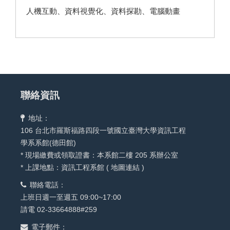
人機互動、資料視覺化、資料探勘、電腦動畫
聯絡資訊
地址：
106 台北市羅斯福路四段一號國立臺灣大學資訊工程
學系系館(德田館)
* 現場繳費或領取證書：本系館二樓 205 系辦公室
* 上課地點：資訊工程系館 (
地圖連結
)
聯絡電話：
上班日週一至週五 09:00~17:00
請電 02-33664888#259
電子郵件：