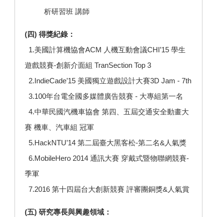
析研習班 講師
(四) 得獎紀錄：
1.美國計算機協會ACM 人機互動會議CHI’15 學生
遊戲競賽-創新介面組 TranSection Top 3
2.IndieCade’15 美國獨立遊戲設計大賽3D Jam - 7th
3.100年台電全國多媒體廣告競賽 - 大專組第一名
4.中華民國汽機車協會 第四、五屆交通安全動畫大
賽 機車、汽車組 冠軍
5.HackNTU’14 第二屆臺大黑客松-第二名&人氣獎
6.MobileHero 2014 通訊大賽 穿戴式暨物聯網競賽-
季軍
7.2016 第十四屆台大創新競賽 評審團銅獎&人氣賞
(五) 研究專長與興趣領域：