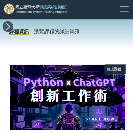
註
所
最
課
師
結
報
關
許
冊
有
新
程
資
業
名
於
願
登
課程資訊
：瀏覽課程的詳細資訊
課
消
地
簡
名
資
本
專
入
程
息
圖
介
單
訊
班
區
帳
戶
搜尋
線上課程