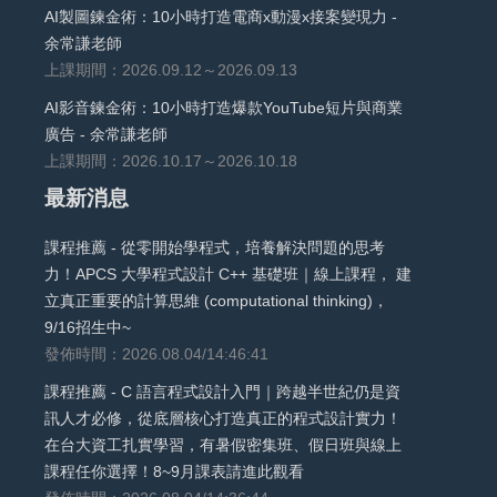
AI製圖鍊金術：10小時打造電商x動漫x接案變現力 -
余常謙老師
上課期間：2026.09.12～2026.09.13
AI影音鍊金術：10小時打造爆款YouTube短片與商業
廣告 - 余常謙老師
上課期間：2026.10.17～2026.10.18
最新消息
課程推薦 - 從零開始學程式，培養解決問題的思考
力！APCS 大學程式設計 C++ 基礎班｜線上課程， 建
立真正重要的計算思維 (computational thinking)，
9/16招生中~
發佈時間：2026.08.04/14:46:41
課程推薦 - C 語言程式設計入門｜跨越半世紀仍是資
訊人才必修，從底層核心打造真正的程式設計實力！
在台大資工扎實學習，有暑假密集班、假日班與線上
課程任你選擇！8~9月課表請進此觀看