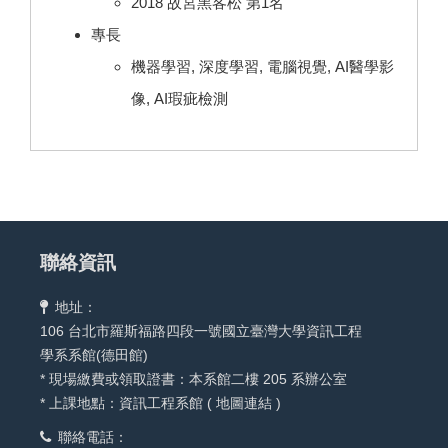
2018 故宮黑客松 第1名
專長
機器學習, 深度學習, 電腦視覺, AI醫學影
像, AI瑕疵檢測
聯絡資訊
地址：
106 台北市羅斯福路四段一號國立臺灣大學資訊工程
學系系館(德田館)
* 現場繳費或領取證書：本系館二樓 205 系辦公室
* 上課地點：資訊工程系館 (
地圖連結
)
聯絡電話：