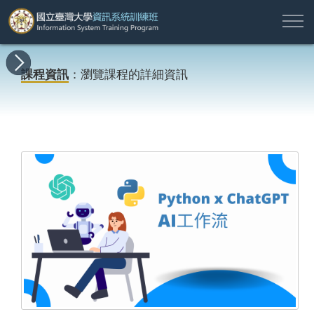
註
所
最
課
師
結
報
關
許
冊
有
新
程
資
業
名
於
願
登
課程資訊
：瀏覽課程的詳細資訊
課
消
地
簡
名
資
本
專
入
程
息
圖
介
單
訊
班
區
帳
戶
搜尋