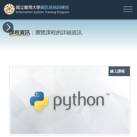
註
所
最
課
師
結
報
關
許
冊
有
新
程
資
業
名
於
願
登
課程資訊
：瀏覽課程的詳細資訊
課
消
地
簡
名
資
本
專
入
程
息
圖
介
單
訊
班
區
帳
戶
搜尋
線上課程