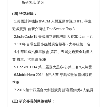
析研習班 講師
(四) 得獎紀錄：
1.美國計算機協會ACM 人機互動會議CHI’15 學生
遊戲競賽-創新介面組 TranSection Top 3
2.IndieCade’15 美國獨立遊戲設計大賽3D Jam - 7th
3.100年台電全國多媒體廣告競賽 - 大專組第一名
4.中華民國汽機車協會 第四、五屆交通安全動畫大
賽 機車、汽車組 冠軍
5.HackNTU’14 第二屆臺大黑客松-第二名&人氣獎
6.MobileHero 2014 通訊大賽 穿戴式暨物聯網競賽-
季軍
7.2016 第十四屆台大創新競賽 評審團銅獎&人氣賞
(五) 研究專長與興趣領域：