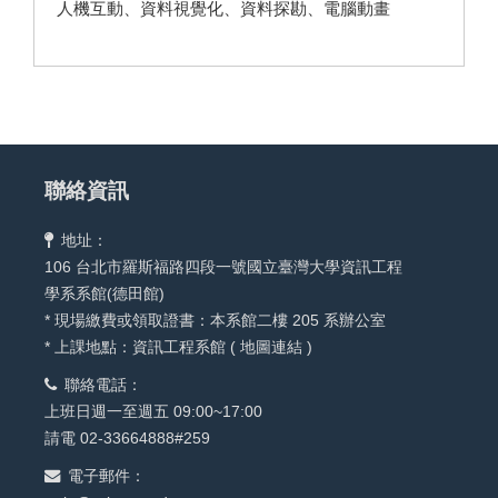
人機互動、資料視覺化、資料探勘、電腦動畫
聯絡資訊
地址：
106 台北市羅斯福路四段一號國立臺灣大學資訊工程
學系系館(德田館)
* 現場繳費或領取證書：本系館二樓 205 系辦公室
* 上課地點：資訊工程系館 (
地圖連結
)
聯絡電話：
上班日週一至週五 09:00~17:00
請電 02-33664888#259
電子郵件：