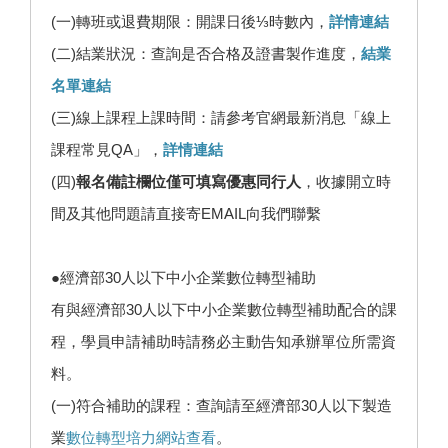
(一)轉班或退費期限：開課日後⅓時數內，
詳情連結
(二)結業狀況：查詢是否合格及證書製作進度，
結業
名單連結
(三)線上課程上課時間：請參考官網最新消息「線上
課程常見QA」，
詳情連結
(四)
報名備註欄位僅可填寫優惠同行人
，收據開立時
間及其他問題請直接寄EMAIL向我們聯繫
●經濟部30人以下中小企業數位轉型補助
有與經濟部30人以下中小企業數位轉型補助配合的課
程，學員申請補助時請務必主動告知承辦單位所需資
料。
(一)符合補助的課程：查詢請至經濟部30人以下製造
業
數位轉型培力網站查看
。