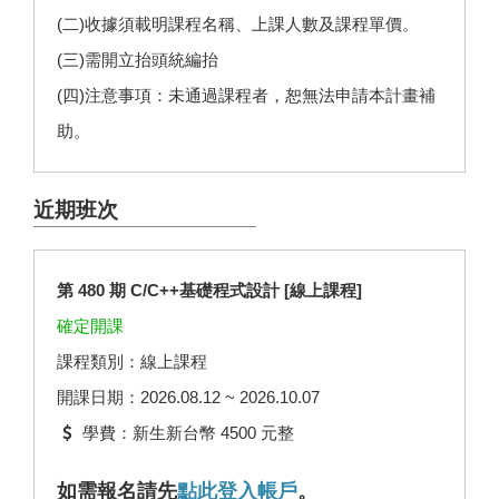
(二)收據須載明課程名稱、上課人數及課程單價。
(三)需開立抬頭統編抬
(四)注意事項：未通過課程者，恕無法申請本計畫補
助。
近期班次
第 480 期 C/C++基礎程式設計 [線上課程]
確定開課
課程類別：線上課程
開課日期：2026.08.12 ~ 2026.10.07
學費：新生新台幣 4500 元整
如需報名請先
點此登入帳戶
。