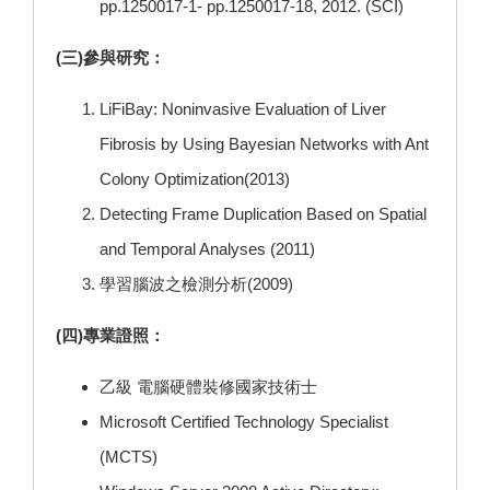
pp.1250017-1- pp.1250017-18, 2012. (SCI)
(三)參與研究：
LiFiBay: Noninvasive Evaluation of Liver
Fibrosis by Using Bayesian Networks with Ant
Colony Optimization(2013)
Detecting Frame Duplication Based on Spatial
and Temporal Analyses (2011)
學習腦波之檢測分析(2009)
(四)專業證照：
乙級 電腦硬體裝修國家技術士
Microsoft Certified Technology Specialist
(MCTS)