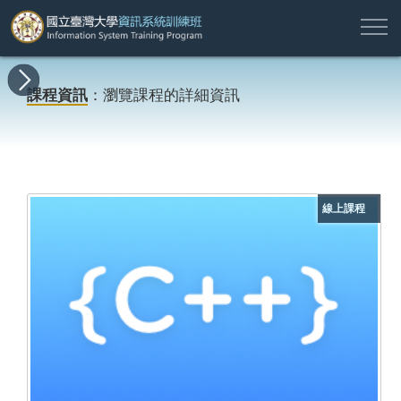
註
所
最
課
師
結
報
關
許
冊
有
新
程
資
業
名
於
願
登
課程資訊
：瀏覽課程的詳細資訊
課
消
地
簡
名
資
本
專
入
程
息
圖
介
單
訊
班
區
帳
戶
搜尋
線上課程