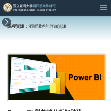
註
所
最
課
師
結
報
關
許
冊
有
新
程
資
業
名
於
願
登
課程資訊
：瀏覽課程的詳細資訊
課
消
地
簡
名
資
本
專
入
程
息
圖
介
單
訊
班
區
帳
戶
搜尋