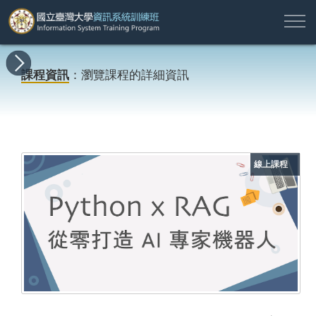
註
所
最
課
師
結
報
關
許
冊
有
新
程
資
業
名
於
願
登
課程資訊
：瀏覽課程的詳細資訊
課
消
地
簡
名
資
本
專
入
程
息
圖
介
單
訊
班
區
帳
戶
搜尋
線上課程