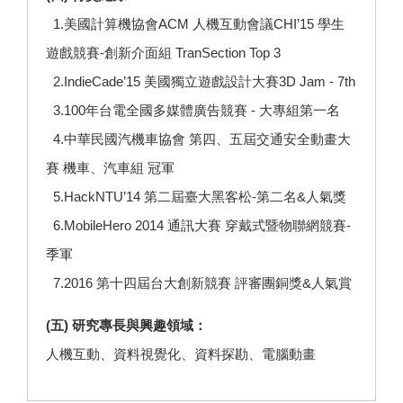
1.美國計算機協會ACM 人機互動會議CHI’15 學生
遊戲競賽-創新介面組 TranSection Top 3
2.IndieCade’15 美國獨立遊戲設計大賽3D Jam - 7th
3.100年台電全國多媒體廣告競賽 - 大專組第一名
4.中華民國汽機車協會 第四、五屆交通安全動畫大
賽 機車、汽車組 冠軍
5.HackNTU’14 第二屆臺大黑客松-第二名&人氣獎
6.MobileHero 2014 通訊大賽 穿戴式暨物聯網競賽-
季軍
7.2016 第十四屆台大創新競賽 評審團銅獎&人氣賞
(五) 研究專長與興趣領域：
人機互動、資料視覺化、資料探勘、電腦動畫