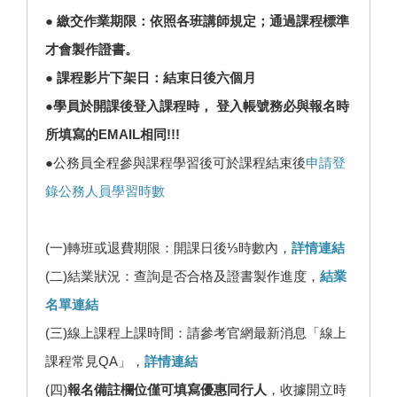
● 繳交作業期限：依照各班講師規定；通過課程標準
才會製作證書。
● 課程影片下架日：結束日後六個月
●學員於開課後登入課程時， 登入帳號務必與報名時
所填寫的EMAIL相同!!!
●公務員全程參與課程學習後可於課程結束後
申請登
錄公務人員學習時數
(一)轉班或退費期限：開課日後⅓時數內，
詳情連結
(二)結業狀況：查詢是否合格及證書製作進度，
結業
名單連結
(三)線上課程上課時間：請參考官網最新消息「線上
課程常見QA」，
詳情連結
(四)
報名備註欄位僅可填寫優惠同行人
，收據開立時