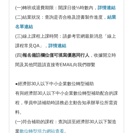
(一)轉班或退費期限：開課日後⅓時數內，
詳情連結
(二)結業狀況：查詢是否合格及證書製作進度，
結業
名單連結
(三)線上課程上課時間：請參考官網最新消息「線上
課程常見QA」，
詳情連結
(四)
報名備註欄位僅可填寫優惠同行人
，收據開立時
間及其他問題請直接寄EMAIL向我們聯繫
●經濟部30人以下中小企業數位轉型補助
有與經濟部30人以下中小企業數位轉型補助配合的課
程，學員申請補助時請務必主動告知承辦單位所需資
料。
(一)符合補助的課程：查詢請至經濟部30人以下製造
業
數位轉型培力網站查看
。