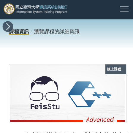
註
所
最
課
師
結
報
關
許
冊
有
新
程
資
業
名
於
願
登
課程資訊
：瀏覽課程的詳細資訊
課
消
地
簡
名
資
本
專
入
程
息
圖
介
單
訊
班
區
帳
戶
搜尋
線上課程