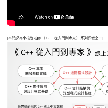
[本門課為李根逸老師 《 C++ 從入門到專家》 系列課程之一]