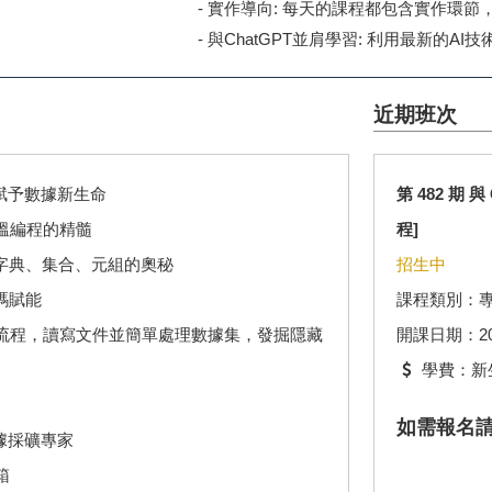
- 實作導向: 每天的課程都包含實作環
- 與ChatGPT並肩學習: 利用最新的
近期班次
- 賦予數據新生命
第 482 期
重溫編程的精髓
程]
字典、集合、元組的奧秘
招生中
碼賦能
課程類別：
on流程，讀寫文件並簡單處理數據集，發掘隱藏
開課日期：2026.
學費：新生
如需報名
數據採礦專家
箱