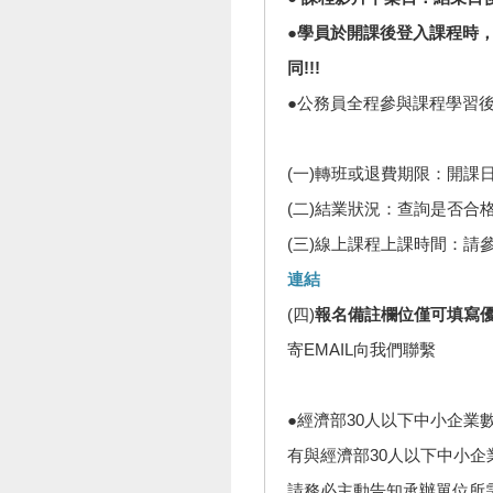
●學員於開課後登入課程時，
同!!!
●公務員全程參與課程學習
(一)轉班或退費期限：開課
(二)結業狀況：查詢是否合
(三)線上課程上課時間：請
連結
(四)
報名備註欄位僅可填寫
寄EMAIL向我們聯繫
●經濟部30人以下中小企業
有與經濟部30人以下中小
請務必主動告知承辦單位所