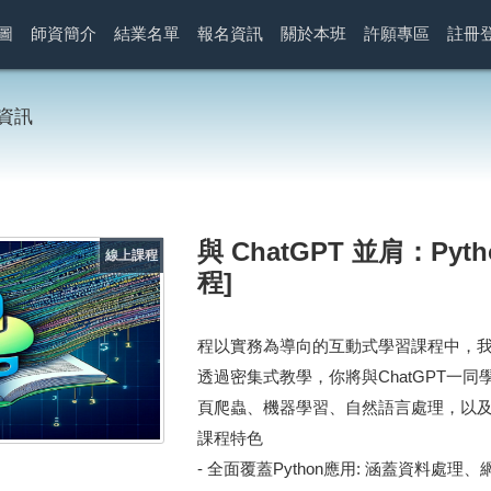
圖
師資簡介
結業名單
報名資訊
關於本班
許願專區
註冊
資訊
與 ChatGPT 並肩：P
線上課程
程]
程以實務為導向的互動式學習課程中，我們
透過密集式教學，你將與ChatGPT一同
頁爬蟲、機器學習、自然語言處理，以
課程特色
- 全面覆蓋Python應用: 涵蓋資料處