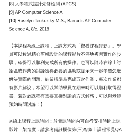
[8]
大學程式設計先修檢測
(APCS)
[9]
AP Computer Science A
[10] Roselyn Teukolsky M.S.,
Barron's AP Computer
Science A
, 8/e, 2018
【本課程為線上課程，上課方式為「觀看課程錄影」。學
員可以透過精心剪輯設計的課程影片不停地複習實作的步
驟，確保可以順利完成所有的操作。也可以隨時在線上討
論區或作業的討論獲得必要的協助或提示來一起學習怎麼
解決實際的問題。結業標準為完成五次作業，每次作業都
有影片解說，希望可以幫助學員在期末時可以順利取得證
書。若對於課程有需要直接對談的方式解惑，可以與老師
預約時間討論！】
※線上課程上課時間：於開課時間內可自行安排時間上課
影片上架進度，請參考備註欄位第(三)點線上課程常見QA