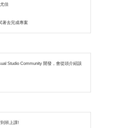
者尤佳
試著去完成專案
l Studio Community 開發，會從頭介紹該
到班上課!