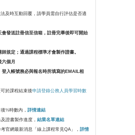
無法及時互動回覆，請學員需自行評估是否適
當天會發送註冊信至信箱，註冊完畢後即可開始
班講師規定；通過課程標準才會製作證書。
後六個月
 登入帳號務必與報名時所填寫的EMAIL相
後可於課程結束後
申請登錄公務人員學習時數
日後⅓時數內，
詳情連結
格及證書製作進度，
結業名單連結
參考官網最新消息「線上課程常見QA」，
詳情