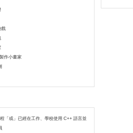
燈
遊戲
塊
家
ML 製作小畫家
測
礎課程「或」已經在工作、學校使用 C++ 語言並
員