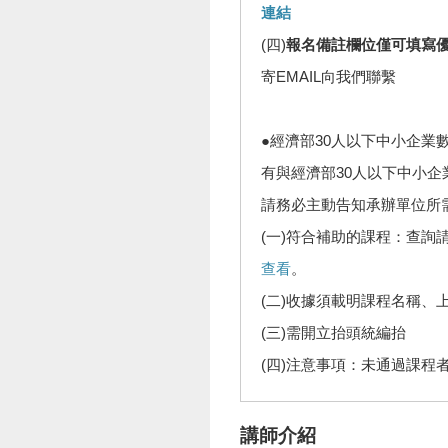
連結
(四)
報名備註欄位僅可填寫
寄EMAIL向我們聯繫
●經濟部30人以下中小企業
有與經濟部30人以下中小
請務必主動告知承辦單位所
(一)符合補助的課程：查詢
查看
。
(二)收據須載明課程名稱、
(三)需開立抬頭統編抬
(四)注意事項：未通過課程
講師介紹