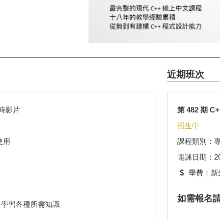
近期班次
小時影片
第 482 期 
招生中
的使用
課程類別：
開課日期：2026.
學費：新生
如需報名
進學習各種所需知識