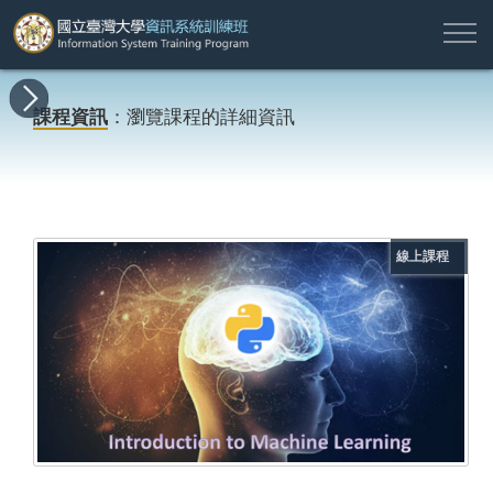
註
所
最
課
師
結
報
關
許
冊
有
新
程
資
業
名
於
願
登
課程資訊
：瀏覽課程的詳細資訊
課
消
地
簡
名
資
本
專
入
程
息
圖
介
單
訊
班
區
帳
戶
搜尋
線上課程