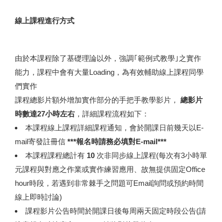
線上課程進行方式
由於本課程除了基礎理論以外，強調｢範例式教學｣之實作
能力，課程中會有大量Loading，為有效輔助線上課程同學
們實作
課程總影片額外增加實作部分的手把手教學影片，
總影片
時數達27小時左右
，詳細課程流程如下：
本課程線上課程詳細課程通知，會於開課日前幾天以E-
mail寄發註冊信
***報名時請務必填對E-mail***
本課程課程總計有
10
次非同步線上課程(每次有3小時單
元課程與對應之作業或實作練習應用、故無提供固定Office
hour時段，若遇到非常棘手之問題可Email詢問或預約時間
線上即時討論)
課程影片公告時間於開課日後每周兩天固定時段公告(請