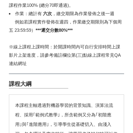
課程作業100% (總分70即通過)。
作業：總計有
六次
，繳交期限為作業發佈之後一週
例如若課程實作發佈在週四，作業繳交期限則為下個周
五 23:59:59）
***遲交分數80%***
※線上課程上課時間：於開課時間內可自行安排時間上課
影片上架進度，請參考備註欄位第(三)點線上課程常見QA
連結網址
課程大綱
本課程主軸透過對機器學習的背景知識、演算法流
程、採用｢範例式教學｣，所含範例又分為｢初階應
用｣與｢進階應用｣，引導學生從基礎切入、由淺入