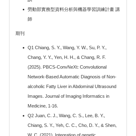
勞動部實務型資料分析與機器學習訓練計畫 講
師
期刊
Q1 Chiang, S. Y., Wang, Y. W., Su, P. Y.,
Chang, Y. Y., Yen, H. H., & Chang, R. F.
(2025). PBCS-ConvNeXt: Convolutional
Network-Based Automatic Diagnosis of Non-
alcoholic Fatty Liver in Abdominal Ultrasound
Images. Journal of Imaging Informatics in
Medicine, 1-16.
Q2 Juan, C. J., Wang, C. S., Lee, B. Y.,
Chiang, S. Y., Yeh, C. C., Cho, D. Y., & Shen,
W. C. (2021). Integration of genetic