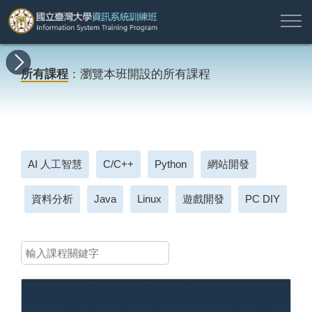
註
所
最
課
師
結
報
關
許
冊
有
新
程
資
業
名
於
願
登
所有課程
：瀏覽本班開設的所有課程
課
消
地
簡
名
資
本
專
入
程
息
圖
介
單
訊
班
區
帳
戶
搜尋
AI 人工智慧
C/C++
Python
網站開發
資料分析
Java
Linux
遊戲開發
PC DIY